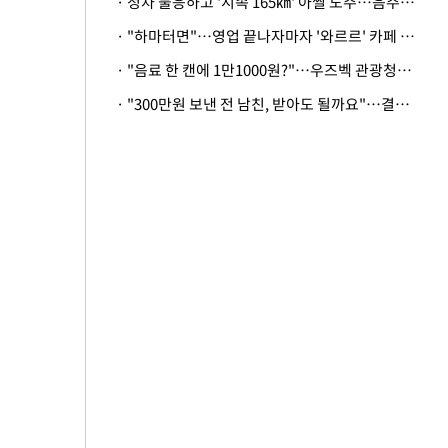
· 정차 불응하고 '시속 165㎞' 아찔 도주…음주운전자 체포
· "하마터면"…영업 끝나자마자 '와르르' 카페 테라스 덮친 대리석 외벽
· "음료 한 캔에 1만1000원?"…우즈벡 관광청까지 나섰다, 유튜버 폭로 후폭풍
· "300만원 보낸 전 남친, 받아도 될까요"…결혼 앞둔 예비신부의 뜻밖 고충