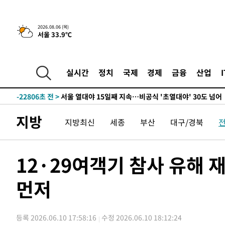
-28096초 전 >
[속보]산업장관 "李정부, 원전 반대 안해…안정 전력 위
-26793초 전 >
[속보]경찰, '홍명보 선임 논란' 대한축구협회·축구회관 
2026.08.06 (목)
서울 33.9℃
색
-26180초 전 >
[속보]산업장관 "美무역법 제301조 과잉생산 결과 발표 8
상
-25973초 전 >
[속보]코스피 매도사이드카 발동…4%대 급락
-25245초 전 >
[속보]전남광주 초대 시민추천 부시장에 백승주·윤난실
실시간
정치
국제
경제
금융
산업
-22806초 전 >
서울 열대야 15일째 지속…비공식 '초열대야' 30도 넘어
-21373초 전 >
[속보]코스닥, 2.15포인트(0.27%) 내린 797.44 출발
-21356초 전 >
[속보]코스피, 119.51포인트(1.81%) 내린 6478.75 개
지방
지방최신
세종
부산
대구/경북
-17803초 전 >
6월 경상수지 497.3억 달러…두 달 연속 사상 최대
-17754초 전 >
서울 낮 39도 '폭염중대경보'…40도 관측 가능성도
-15116초 전 >
미 워싱턴주 스포캔 시의 통제불능 3개 산불, 방화선 일부
12·29여객기 참사 유해 
-7289초 전 >
[속보] 호르무즈 해협 이란-오만 협상 기대속 뉴욕증시 혼조
우 0.49%↑
먼저
-5644초 전 >
[속보] 이란 대통령 "지금 최고지도자와 소통하기가 매우 
임 3년 인터뷰
2시간 전 >
[속보] "이란-오만, 호르무즈 해협 통행 항로 합의" 이란 외
-31981초 전 >
내일까지 39도 '펄펄'…기상청 "태풍 지나며 폭염 잠시 
등록 2026.06.10 17:58:16
수정 2026.06.10 18:12:24
-31618초 전 >
트럼프, 한국계 진보 주지사 후보 맹공…"공산주의가 최대