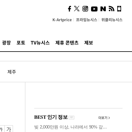
계…'고급 가요'의 주체적
영토
K-Artprice
프라임뉴시스
위클리뉴시스
광장
포토
TV뉴시스
제휴 콘텐츠
제보
제주
'