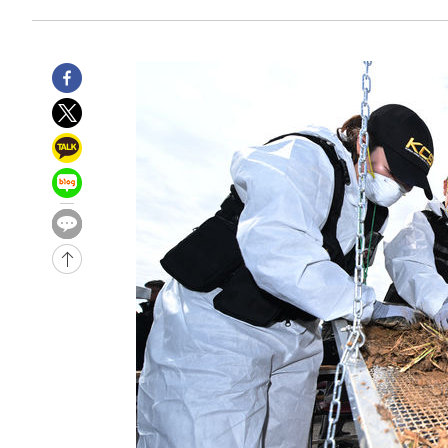
-31596초 전 >
"美간섭에 합의 지연"…트럼프, '이란 호르무즈 통제권'
-28116초 전 >
[속보]산업장관 "李정부, 원전 반대 안해…안정 전력 위
-26813초 전 >
[속보]경찰, '홍명보 선임 논란' 대한축구협회·축구회관 
색
-26200초 전 >
[속보]산업장관 "美무역법 제301조 과잉생산 결과 발표 8
상
-25993초 전 >
[속보]코스피 매도사이드카 발동…4%대 급락
-25265초 전 >
[속보]전남광주 초대 시민추천 부시장에 백승주·윤난실
-22826초 전 >
서울 열대야 15일째 지속…비공식 '초열대야' 30도 넘어
-21393초 전 >
[속보]코스닥, 2.15포인트(0.27%) 내린 797.44 출발
-21376초 전 >
[속보]코스피, 119.51포인트(1.81%) 내린 6478.75 개
-17823초 전 >
6월 경상수지 497.3억 달러…두 달 연속 사상 최대
-17774초 전 >
서울 낮 39도 '폭염중대경보'…40도 관측 가능성도
-15136초 전 >
미 워싱턴주 스포캔 시의 통제불능 3개 산불, 방화선 일부
-7309초 전 >
[속보] 호르무즈 해협 이란-오만 협상 기대속 뉴욕증시 혼조
우 0.49%↑
-5664초 전 >
[속보] 이란 대통령 "지금 최고지도자와 소통하기가 매우 
임 3년 인터뷰
2시간 전 >
[속보] "이란-오만, 호르무즈 해협 통행 항로 합의" 이란 외