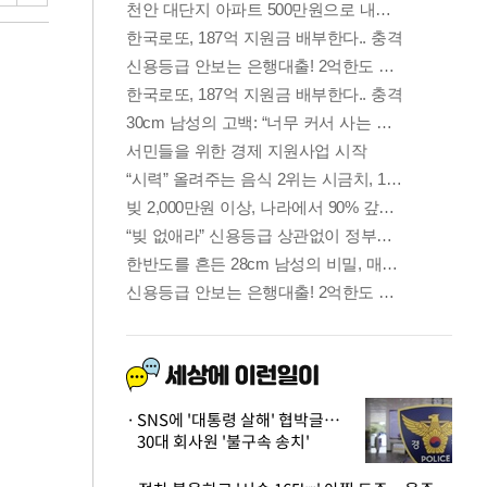
SNS에 '대통령 살해' 협박글…
30대 회사원 '불구속 송치'