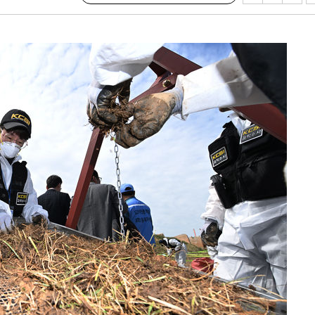
 수용할까
해 불가피"
등 압수수
월 중 예
장
 구축
 마감 다
어려워" 취
무부 대변인