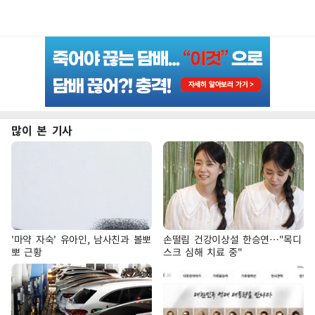
많이 본 기사
'마약 자숙' 유아인, 남사친과 볼뽀
손떨림 건강이상설 한승연…"목디
뽀 근황
스크 심해 치료 중"