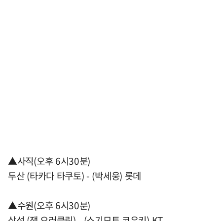
▲사직(오후 6시30분)
두산 (타카다 타쿠토) - (박세웅) 롯데
▲수원(오후 6시30분)
삼성 (잭 오러클린) - (스기모토 코우키) KT