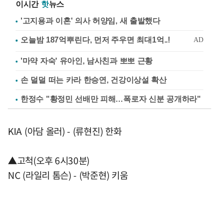
이시간
핫
뉴스
'고지용과 이혼' 의사 허양임, 새 출발했다
'마약 자숙' 유아인, 남사친과 뽀뽀 근황
손 덜덜 떠는 카라 한승연, 건강이상설 확산
한정수 "황정민 선배만 피해…폭로자 신분 공개하라"
KIA (아담 올러) - (류현진) 한화
▲고척(오후 6시30분)
NC (라일리 톰슨) - (박준현) 키움