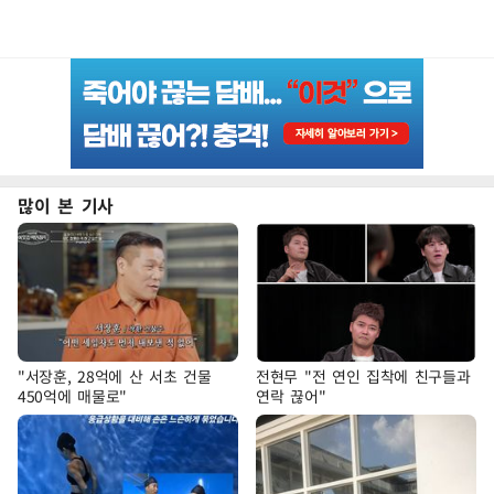
많이 본 기사
"서장훈, 28억에 산 서초 건물
전현무 "전 연인 집착에 친구들과
450억에 매물로"
연락 끊어"