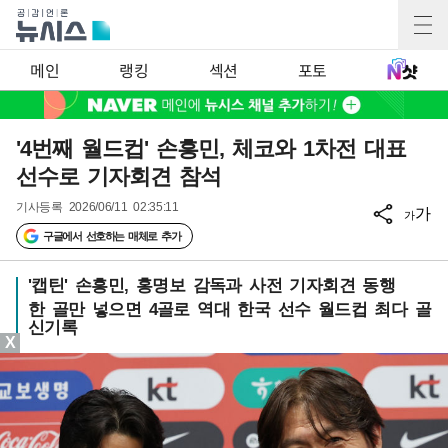
메인
랭킹
섹션
포토
'4번째 월드컵' 손흥민, 체코와 1차전 대표
선수로 기자회견 참석
기사등록
2026/06/11 02:35:11
가
가
구글에서 선호하는 매체로 추가
'캡틴' 손흥민, 홍명보 감독과 사전 기자회견 동행
한 골만 넣으면 4골로 역대 한국 선수 월드컵 최다 골
신기록
X