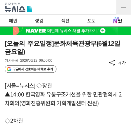
메인
랭킹
섹션
포토
[오늘의 주요일정]문화체육관광부(6월12일
금요일)
기사등록
2026/06/12 06:00:00
가
가
구글에서 선호하는 매체로 추가
[서울=뉴시스] ◇장관
▲14:00 한국영화 유통구조개선을 위한 민관협의체 2
차회의(영화진흥위원회 기획개발센터 씬원)
◇2차관