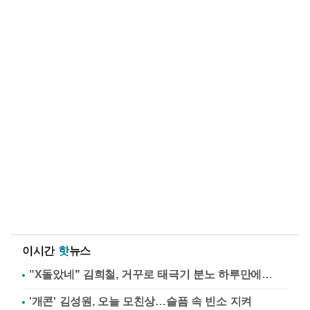
이시간
핫
뉴스
"X돌았네" 김희철, 거꾸로 태극기 분노 하루만에…
'개콘' 김성원, 오늘 모친상…슬픔 속 빈소 지켜