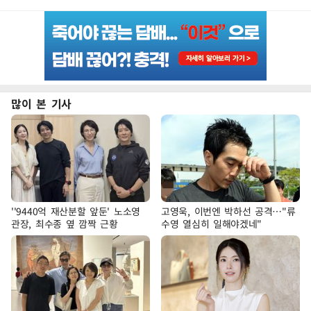
많이 본 기사
''9440억 재산분할 앞둔' 노소영
고영욱, 이번엔 박하선 공격…"류
관장, 최수종 옆 깜짝 근황
수영 열심히 일해야겠네"