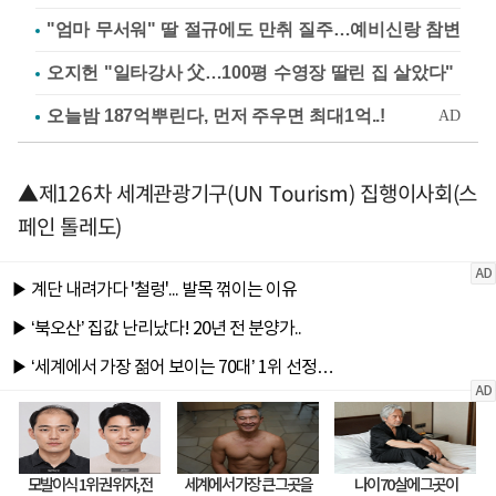
"엄마 무서워" 딸 절규에도 만취 질주…예비신랑 참변
오지헌 "일타강사 父…100평 수영장 딸린 집 살았다"
▲제126차 세계관광기구(UN Tourism) 집행이사회(스
페인 톨레도)