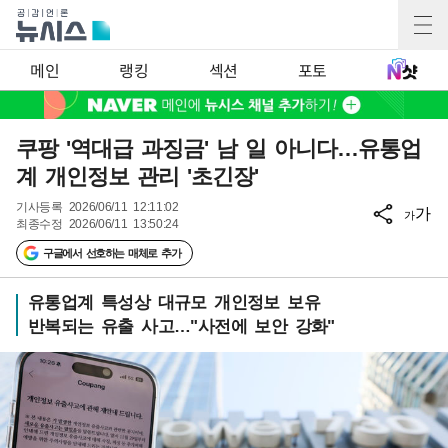
메인
랭킹
섹션
포토
쿠팡 '역대급 과징금' 남 일 아니다…유통업
계 개인정보 관리 '초긴장'
기사등록
2026/06/11 12:11:02
가
가
최종수정
2026/06/11 13:50:24
구글에서 선호하는 매체로 추가
유통업계 특성상 대규모 개인정보 보유
반복되는 유출 사고…"사전에 보안 강화"