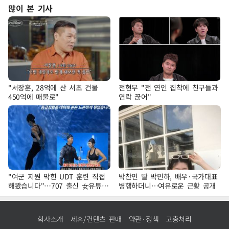
많이 본 기사
"서장훈, 28억에 산 서초 건물
전현무 "전 연인 집착에 친구들과
450억에 매물로"
연락 끊어"
"여군 지원 막힌 UDT 훈련 직접
박찬민 딸 박민하, 배우·국가대표
해봤습니다"…707 출신 女유튜버
병행하더니…여유로운 근황 공개
'완벽 소화'
회사소개
제휴/컨텐츠 판매
약관·정책
고충처리