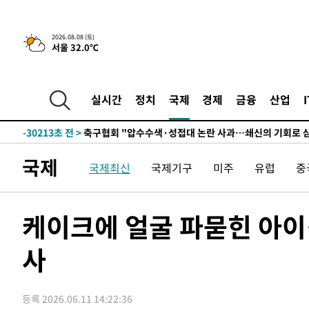
2026.08.08 (토)
서울 32.0℃
실시간
정치
국제
경제
금융
산업
-10497초 전 >
[속보]뉴욕증시 상승 마감…S&P 0.6% 나스닥 1.3%↑
-30213초 전 >
축구협회 "압수수색·성접대 논란 사과…쇄신의 기회로 
-28730초 전 >
[속보]'압수수색·성접대 논란' 축구협회 "실망과 걱정 
국제
국제최신
국제기구
미주
유럽
중
송"
-17351초 전 >
'최고 37도' 폭염 지속…강원동해안 최대 150㎜ 비
-10477초 전 >
[속보]뉴욕증시 상승 마감…S&P 0.6% 나스닥 1.3%↑
-30233초 전 >
축구협회 "압수수색·성접대 논란 사과…쇄신의 기회로 
케이크에 얼굴 파묻힌 아이
-28750초 전 >
[속보]'압수수색·성접대 논란' 축구협회 "실망과 걱정 
송"
사
-17371초 전 >
'최고 37도' 폭염 지속…강원동해안 최대 150㎜ 비
-10497초 전 >
[속보]뉴욕증시 상승 마감…S&P 0.6% 나스닥 1.3%↑
등록 2026.06.11 14:22:36