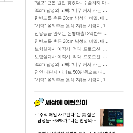
"주식 매일 사고판다"는 美 젊은
남성들…64%가 "나는 인생의
패배자“