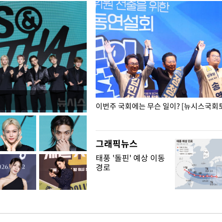
폭력 피해자에 위로·사과…"국가
이번주 국회에는 무슨 일이? [뉴시스국회토
"
그래픽뉴스
태풍 '돌핀' 예상 이동
경로