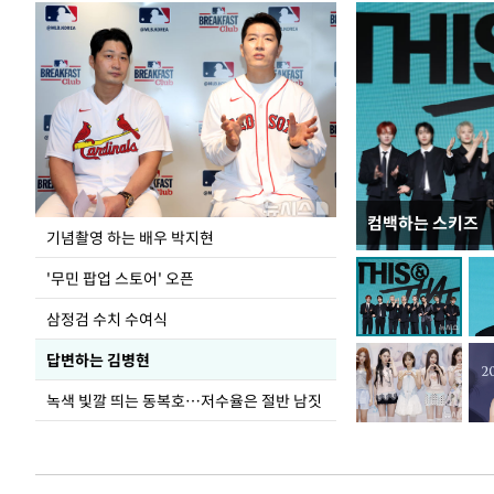
컴백하는 스키즈
이 대통령, 국가
기념촬영 하는 배우 박지현
가 책임지고 치유
'무민 팝업 스토어' 오픈
삼정검 수치 수여식
답변하는 김병현
녹색 빛깔 띄는 동복호…저수율은 절반 남짓