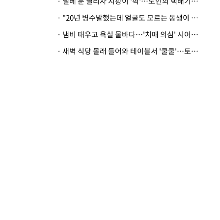
· 엘베 문 열리자 지팡이 '퍽'…노인의 택배기사 폭행 이유
· "20년 병수발했는데 얼굴도 모르는 동생이 유산 절반을"…배다른 형제 상속권 있을까
· 냄비 태우고 욕실 물바다…'치매 의심' 시어머니 검사 권유했다가 '날벼락'
· 새벽 식당 몰래 들어와 테이블서 '쿨쿨'…토사물 남기고 사라진 남성