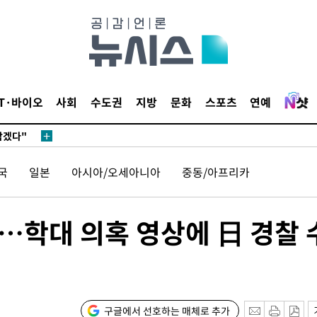
IT·바이오
사회
수도권
지방
문화
스포츠
연예
삼겠다"
안겨드려 죄
국
일본
아시아/오세아니아
중동/아프리카
삼겠다"
…학대 의혹 영상에 日 경찰 
안겨드려 죄
구글에서 선호하는 매체로 추가