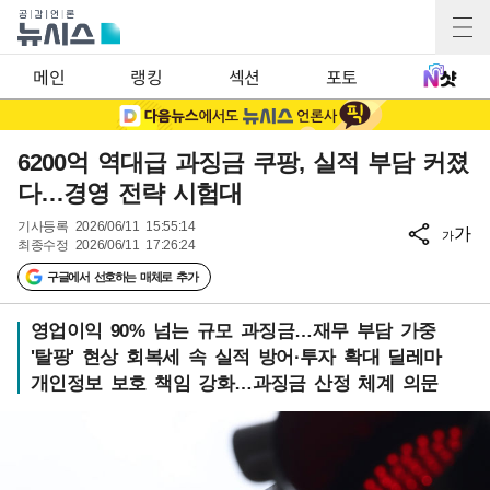
메인
랭킹
섹션
포토
6200억 역대급 과징금 쿠팡, 실적 부담 커졌
다…경영 전략 시험대
기사등록
2026/06/11 15:55:14
가
가
최종수정
2026/06/11 17:26:24
구글에서 선호하는 매체로 추가
영업이익 90% 넘는 규모 과징금…재무 부담 가중
'탈팡' 현상 회복세 속 실적 방어·투자 확대 딜레마
개인정보 보호 책임 강화…과징금 산정 체계 의문