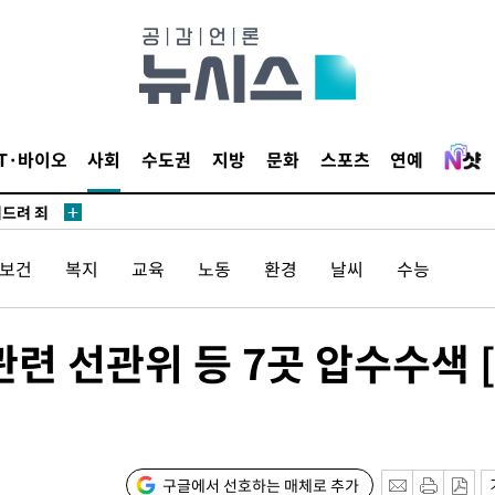
견
 계속[다음
IT·바이오
사회
수도권
지방
문화
스포츠
연예
겠다"
겨드려 죄
/보건
복지
교육
노동
환경
날씨
수능
관련 선관위 등 7곳 압수수색 
견
구글에서 선호하는 매체로 추가
 계속[다음