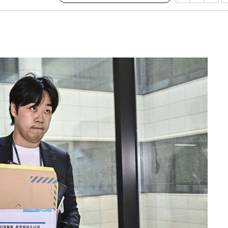
겠다"
겨드려 죄