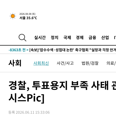
-21981초 전 >
백운산서 80년근 천종산삼 9뿌리 발견…감정가 1.3억원
-19691초 전 >
선재도서 해루질 나섰다 실종 60대, 닷새 만에 숨진 채 발
2026.08.08 (토)
서울 35.6℃
-17225초 전 >
남자 농구, 나고야 아시안게임서 '홈팀' 일본과 한일전
-16601초 전 >
여수 오동도 해상서 모터보트 전복…1명 사망·1명 실종
-12828초 전 >
극한폭염 한풀 꺾이지만…'낮 최고 35도' 무더위, 열대야
실시간
정치
국제
경제
금융
산업
주 날씨]
-9846초 전 >
축구협회 "압수수색·성접대 논란 사과…쇄신의 기회로 삼
-8363초 전 >
[속보]'압수수색·성접대 논란' 축구협회 "실망과 걱정 안
송"
50분 전 >
'최고 37도' 폭염 지속…강원동해안 최대 150㎜ 비
사회
사회최신
사건/사고
법원/검찰
의료
2시간 전 >
[속보]뉴욕증시 상승 마감…S&P 0.6% 나스닥 1.3%↑
-31949초 전 >
온열질환 사망자 3명 늘어…누적 환자 3000명 돌파
-25894초 전 >
강릉에 시간당 81.4㎜ 물폭탄…도로 잠기고 담벼락 붕괴
경찰, 투표용지 부족 사태 
-22001초 전 >
백운산서 80년근 천종산삼 9뿌리 발견…감정가 1.3억원
시스Pic]
-19711초 전 >
선재도서 해루질 나섰다 실종 60대, 닷새 만에 숨진 채 발
-17245초 전 >
남자 농구, 나고야 아시안게임서 '홈팀' 일본과 한일전
-16621초 전 >
여수 오동도 해상서 모터보트 전복…1명 사망·1명 실종
등록 2026.06.11 15:33:06
-12848초 전 >
극한폭염 한풀 꺾이지만…'낮 최고 35도' 무더위, 열대야