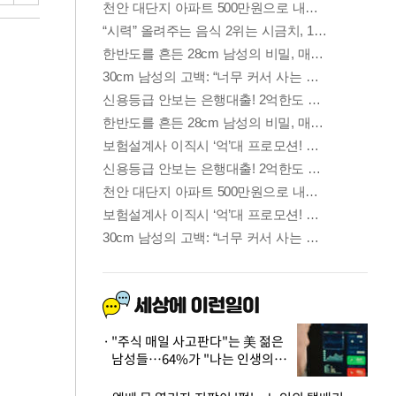
"주식 매일 사고판다"는 美 젊은
남성들…64%가 "나는 인생의
패배자“