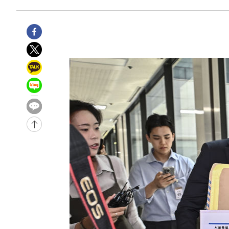
주 날씨]
-9866초 전 >
축구협회 "압수수색·성접대 논란 사과…쇄신의 기회로 삼
-8383초 전 >
[속보]'압수수색·성접대 논란' 축구협회 "실망과 걱정 안
송"
49분 전 >
'최고 37도' 폭염 지속…강원동해안 최대 150㎜ 비
2시간 전 >
[속보]뉴욕증시 상승 마감…S&P 0.6% 나스닥 1.3%↑