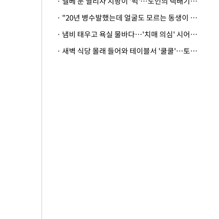
· 엘베 문 열리자 지팡이 '퍽'…노인의 택배기사 폭행 이유
· "20년 병수발했는데 얼굴도 모르는 동생이 유산 절반을"…배다른 형제 상속권 있을까
· 냄비 태우고 욕실 물바다…'치매 의심' 시어머니 검사 권유했다가 '날벼락'
· 새벽 식당 몰래 들어와 테이블서 '쿨쿨'…토사물 남기고 사라진 남성