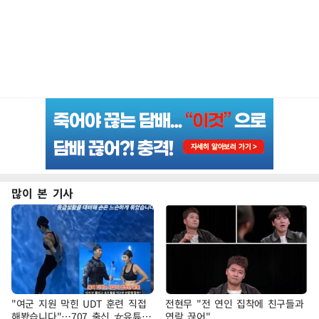
많이 본 기사
"여군 지원 막힌 UDT 훈련 직접
전현무 "전 연인 집착에 친구들과
해봤습니다"…707 출신 女유튜버
연락 끊어"