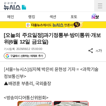
메인
랭킹
섹션
포토
[오늘의 주요일정]과기정통부·방미통위·개보
위(6월 12일 금요일)
기사등록
2026/06/12 05:00:00
가
가
구글에서 선호하는 매체로 추가
[서울=뉴시스]심지혜 박은비 윤현성 기자 = <과학기술
정보통신부>
▲배경훈 부총리, 국외출장
<방송미디어통신위원회>