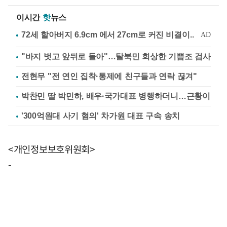
이시간
핫
뉴스
"바지 벗고 앞뒤로 돌아"…탈북민 회상한 기쁨조 검사
전현무 "전 연인 집착·통제에 친구들과 연락 끊겨"
박찬민 딸 박민하, 배우·국가대표 병행하더니…근황이
'300억원대 사기 혐의' 차가원 대표 구속 송치
<개인정보보호위원회>
-