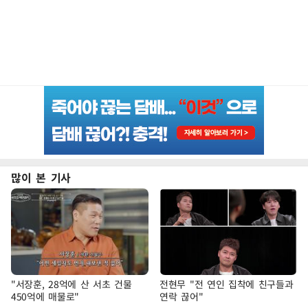
많이 본 기사
"서장훈, 28억에 산 서초 건물
전현무 "전 연인 집착에 친구들과
450억에 매물로"
연락 끊어"