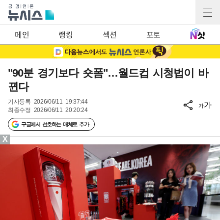
메인
랭킹
섹션
포토
"90분 경기보다 숏폼"…월드컵 시청법이 바
뀐다
기사등록
2026/06/11 19:37:44
가
가
최종수정
2026/06/11 20:20:24
구글에서 선호하는 매체로 추가
X