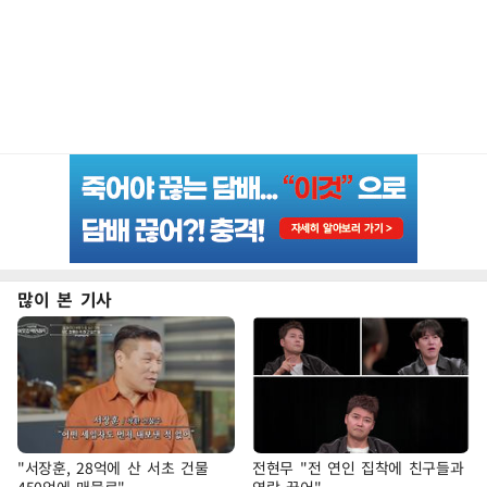
많이 본 기사
"서장훈, 28억에 산 서초 건물
전현무 "전 연인 집착에 친구들과
450억에 매물로"
연락 끊어"