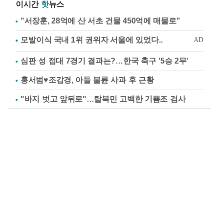
이시간
핫
뉴스
"서장훈, 28억에 산 서초 건물 450억에 매물로"
심판 성 접대 7경기 결과는?…한국 축구 '5승 2무'
홍서범♥조갑경, 아들 불륜 사과 후 근황
"바지 벗고 앞뒤로"…탈북민 고백한 기쁨조 검사