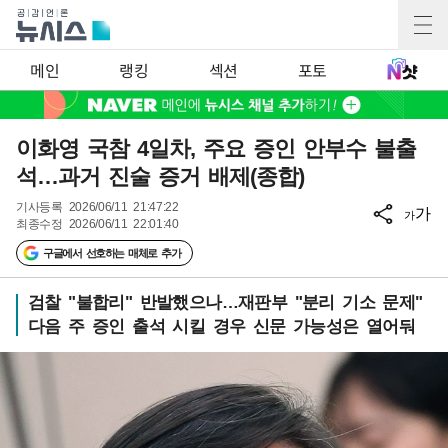
메인
랭킹
섹션
포토
이화영 국참 4일차, 주요 증인 안부수 불출
석…과거 진술 증거 배제(종합)
기사등록
2026/06/11 21:47:22
가
가
최종수정
2026/06/11 22:01:40
구글에서 선호하는 매체로 추가
검찰 "불합리" 반발했으나…재판부 "분리 기소 문제"
다음 주 증인 출석 시킬 경우 신문 가능성은 열어둬