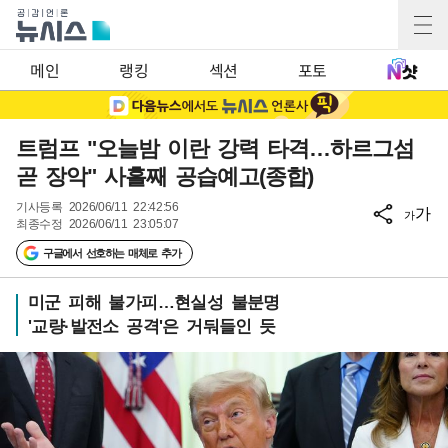
메인
랭킹
섹션
포토
트럼프 "오늘밤 이란 강력 타격…하르그섬
곧 장악" 사흘째 공습예고(종합)
기사등록
2026/06/11 22:42:56
가
가
최종수정
2026/06/11 23:05:07
구글에서 선호하는 매체로 추가
미군 피해 불가피…현실성 불분명
'교량·발전소 공격'은 거둬들인 듯