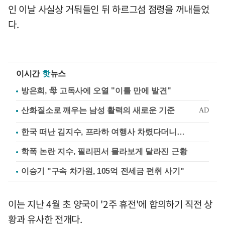
인 이날 사실상 거둬들인 뒤 하르그섬 점령을 꺼내들었
다.
이시간
핫
뉴스
방은희, 母 고독사에 오열 "이틀 만에 발견"
한국 떠난 김지수, 프라하 여행사 차렸다더니…
학폭 논란 지수, 필리핀서 몰라보게 달라진 근황
이승기 "구속 차가원, 105억 전세금 편취 사기"
이는 지난 4월 초 양국이 '2주 휴전'에 합의하기 직전 상
황과 유사한 전개다.