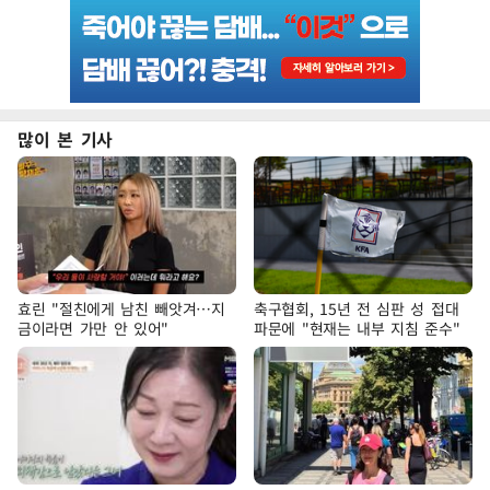
많이 본 기사
효린 "절친에게 남친 빼앗겨…지
축구협회, 15년 전 심판 성 접대
금이라면 가만 안 있어"
파문에 "현재는 내부 지침 준수"