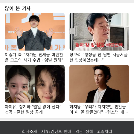
많이 본 기사
이승기 측 "차가원 전세금 미반환
정보석 "황정음 전 남편 서글서글
은 고도의 사기 수법…엄벌 원해"
한 인상이었는데…"
아이유, 장기하 '별일 없이 산다'
허지웅 "우리가 지지했던 인간들
선곡…쿨한 일상 공개
이 이 꼴 만들었다"…형소법 개정
에 격한 반응
회사소개
제휴/컨텐츠 판매
약관·정책
고충처리