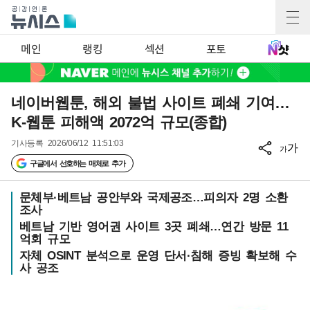
메인
랭킹
섹션
포토
네이버웹툰, 해외 불법 사이트 폐쇄 기여…
K-웹툰 피해액 2072억 규모(종합)
기사등록
2026/06/12 11:51:03
가
가
구글에서 선호하는 매체로 추가
문체부·베트남 공안부와 국제공조…피의자 2명 소환
조사
베트남 기반 영어권 사이트 3곳 폐쇄…연간 방문 11
억회 규모
자체 OSINT 분석으로 운영 단서·침해 증빙 확보해 수
사 공조