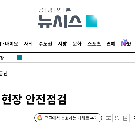
 CDC
 압수수색
위 등 9곳
출발
IT·바이오
사회
수도권
지방
문화
스포츠
연예
개장
3명은 중
동산
에서 두차
20일 후
비 현장 안전점검
 사망
구글에서 선호하는 매체로 추가
 CDC