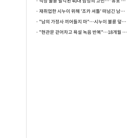
· 직장 불륜 발각된 40대 남성의 고민…"유포 동료 명예훼손·협박죄 고소 가능할까"
· 재취업한 시누이 위해 '조카 셔틀' 떠넘긴 남편…아내 "난 못한다"
· "남의 가정사 끼어들지 마"…시누이 불륜 덮으려는 남편에 억울한 아내
· "현관문 걷어차고 욕설 녹음 반복"…18개월 아기 키우는 집 뒤흔든 '앞집의 비극'