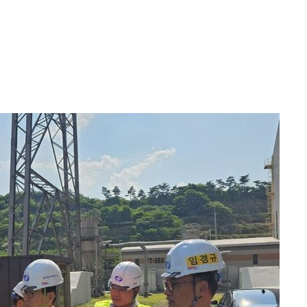
 압수수색
위 등 9곳
출발
개장
3명은 중
에서 두차
20일 후