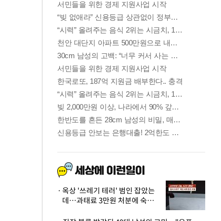
옥상 '쓰레기 테러' 범인 잡았는
데…과태료 3만원 처분에 숙박업
주 허탈