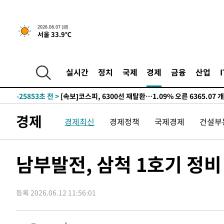
-27954초 전 >
"미 전국적 살모네라 식중독 원인은 멕시코산 할라피뇨"--
-26467초 전 >
[속보]경찰·노동부, HL만도 평택사업장 끼임 사망 관련
2026.08.07 (금)
서울 33.9℃
-26348초 전 >
[속보]합수본, '투표율 허위 입력' 중앙·서울·경기도 선관
압수수색
-26103초 전 >
[속보]원·달러 환율, 오전 9시 1423.8원
-25899초 전 >
[속보]삼성전자·SK하이닉스 동반 강보합…1%대 상승 
실시간
정치
국제
경제
금융
산업
-25885초 전 >
[속보]코스닥, 5.95포인트(0.74%) 상승한 807.62개장
-25853초 전 >
[속보]코스피, 6300선 재탈환…1.09% 오른 6365.07 
-23018초 전 >
시리아 다마스쿠스 교외에서 미니버스 폭발.. 14명 부상, 
경제
경제최신
경제정책
국제경제
건설부
태
-22316초 전 >
입추에도 극한더위…서울 낮 39도 '폭염중대경보'
-17280초 전 >
이란, 호르무즈서 "적국 목표물들"과 대치로 남부 케슘섬
례 큰 폭발음
-15995초 전 >
[속보]美, 폴리실리콘 수입 규제…파생제품 15% 관세, 1
남부발전, 삼척 1호기 정
발효
-14146초 전 >
[속보]트럼프, 美 원정출산 금지 행정명령 서명
-11846초 전 >
[속보] 뉴욕증시, 일제 하락 마감…나스닥 0.06%↓
등록 2026.06.12 11:56:01
-29530초 전 >
민주 콩고 에볼라환자 4천명 돌파, 4053명 발생 1850명
-28780초 전 >
[속보]'300억원대 사기 혐의' 차가원 대표 구속 송치
-27974초 전 >
"미 전국적 살모네라 식중독 원인은 멕시코산 할라피뇨"--