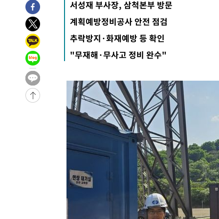
서성재 부사장, 삼척본부 방문
-26487초 전 >
[속보]경찰·노동부, HL만도 평택사업장 끼임 사망 관련
계획예방정비공사 안전 점검
-26368초 전 >
[속보]합수본, '투표율 허위 입력' 중앙·서울·경기도 선관
추락방지·화재예방 등 확인
압수수색
-26123초 전 >
[속보]원·달러 환율, 오전 9시 1423.8원
-25919초 전 >
[속보]삼성전자·SK하이닉스 동반 강보합…1%대 상승 
"무재해·무사고 정비 완수"
-25905초 전 >
[속보]코스닥, 5.95포인트(0.74%) 상승한 807.62개장
-25873초 전 >
[속보]코스피, 6300선 재탈환…1.09% 오른 6365.07 
-23038초 전 >
시리아 다마스쿠스 교외에서 미니버스 폭발.. 14명 부상, 
태
-22336초 전 >
입추에도 극한더위…서울 낮 39도 '폭염중대경보'
-17300초 전 >
이란, 호르무즈서 "적국 목표물들"과 대치로 남부 케슘섬
례 큰 폭발음
-16015초 전 >
[속보]美, 폴리실리콘 수입 규제…파생제품 15% 관세, 1
발효
-14166초 전 >
[속보]트럼프, 美 원정출산 금지 행정명령 서명
-11866초 전 >
[속보] 뉴욕증시, 일제 하락 마감…나스닥 0.06%↓