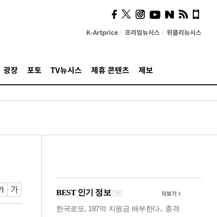
시, 스마트폰 액세서리에
NFC 더했다
K-Artprice
프라임뉴시스
위클리뉴시스
광장
포토
TV뉴시스
제휴 콘텐츠
제보