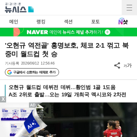
메인
랭킹
섹션
포토
'오현규 역전골' 홍명보호, 체코 2-1 꺾고 북
중미 월드컵 첫 승
기사등록
2026/06/12 12:56:46
가
가
구글에서 선호하는 매체로 추가
오현규 월드컵 데뷔전 데뷔…황인범 1골 1도움
A조 2위로 출발…오는 19일 개최국 멕시코와 2차전
X