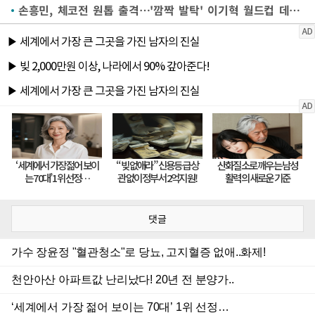
손흥민, 체코전 원톱 출격…'깜짝 발탁' 이기혁 월드컵 데뷔전
댓글