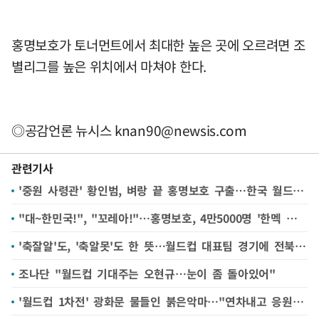
홍명보호가 토너먼트에서 최대한 높은 곳에 오르려면 조
별리그를 높은 위치에서 마쳐야 한다.
◎공감언론 뉴시스
knan90@newsis.com
관련기사
'중원 사령관' 황인범, 벼랑 끝 홍명보호 구출…한국 월드컵 첫 골
"대~한민국!", "꼬레아!"…홍명보호, 4만5000명 '한멕 동맹'에 승리 선물(종합)
'축잘알'도, '축알못'도 한 뜻…월드컵 대표팀 경기에 전북 대학가 들썩
조나단 "월드컵 기대주는 오현규…눈이 좀 돌아있어"
'월드컵 1차전' 광화문 물들인 붉은악마…"연차내고 응원하러"