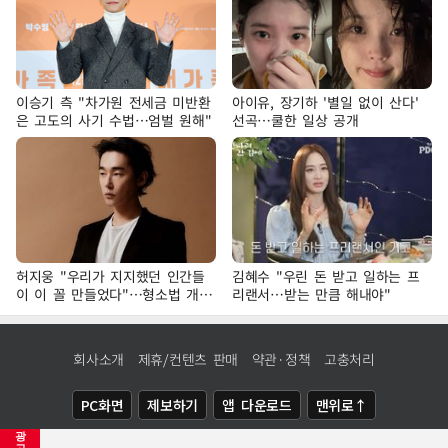
이승기 측 "차가원 전세금 미반환
아이유, 장기하 '별일 없이 산다'
은 고도의 사기 수법…엄벌 원해"
선곡…쿨한 일상 공개
허지웅 "우리가 지지했던 인간들
김혜수 "우린 돈 받고 일하는 프
이 이 꼴 만들었다"…형소법 개정
리랜서…받는 만큼 해내야"
에 격한 반응
회사소개
제휴/컨텐츠 판매
약관·정책
고충처리
PC화면
제보하기
앱 다운로드
맨위로↑
광
COPYRIGHTⓒ
NEWSIS
ALL RIGHTS RESERVED.