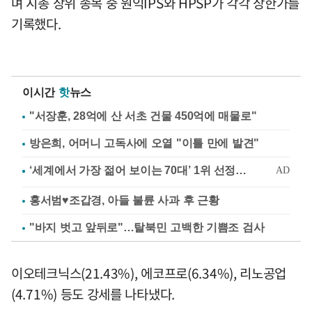
며 시총 상위 종목 중 원익IPS와 HPSP가 각각 상한가를
기록했다.
이시간
핫
뉴스
"서장훈, 28억에 산 서초 건물 450억에 매물로"
방은희, 어머니 고독사에 오열 "이틀 만에 발견"
홍서범♥조갑경, 아들 불륜 사과 후 근황
"바지 벗고 앞뒤로"…탈북민 고백한 기쁨조 검사
이오테크닉스(21.43%), 에코프로(6.34%), 리노공업
(4.71%) 등도 강세를 나타냈다.