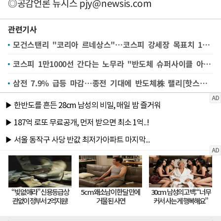
◎공감언론 뉴시스
pjy@newsis.com
관련기사
모건스탠리 "코리아 르네상스"…코스피 강세장 목표치 1만500p 제시
코스피 1만1000선 간다는 노무라 "반도체 슈퍼사이클 아직 초입"
삼전 7.9% 급등 마감…종전 기대에 반도체株 랠리[핫스탁](종합)