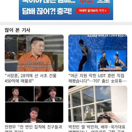
많이 본 기사
"서장훈, 28억에 산 서초 건물
"여군 지원 막힌 UDT 훈련 직접
450억에 매물로"
해봤습니다"…707 출신 女유튜버
'완벽 소화'
전현무 "전 연인 집착에 친구들과
박찬민 딸 박민하, 배우·국가대표