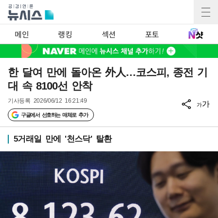
메인
랭킹
섹션
포토
한 달여 만에 돌아온 外人…코스피, 종전 기
대 속 8100선 안착
기사등록
2026/06/12 16:21:49
가
가
구글에서 선호하는 매체로 추가
5거래일 만에 '천스닥' 탈환