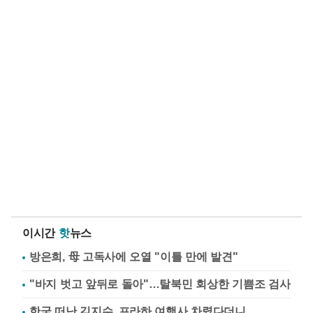
이시간
핫
뉴스
방은희, 母 고독사에 오열 "이틀 만에 발견"
"바지 벗고 앞뒤로 돌아"…탈북민 회상한 기쁨조 검사
한국 떠난 김지수, 프라하 여행사 차렸다더니…