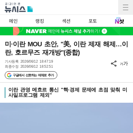
메인
랭킹
섹션
포토
미·이란 MOU 초안, "美, 이란 제재 해제…이
란, 호르무즈 재개방"(종합)
기사등록
2026/06/12 18:47:19
가
가
최종수정
2026/06/12 18:52:51
구글에서 선호하는 매체로 추가
이란 관영 메흐르 통신 "핵·경제 문제에 초점 맞춰 미
사일프로그램 제외"