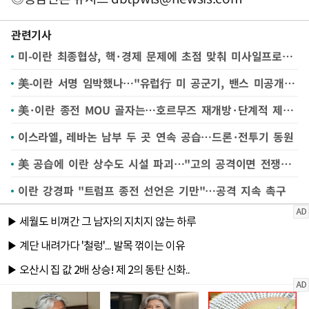
관련기사
미-이란 최종협상, 핵·경제 문제에 초점 맞춰 미사일프로그램 제외…메흐르
美-이란 서명 임박했나…"유럽行 미 공군기, 밴스 미공개 일정 지원"
美·이란 종전 MOU 골자는…호르무즈 재개방·단계적 제재 완화
이스라엘, 레바논 남부 두 곳 연속 공습…드론·전투기 동원
美 공습에 이란 상수도 시설 파괴…"고의 공격이면 전쟁범죄"
이란 강경파 "트럼프 종전 선언은 기만"…공격 지속 촉구