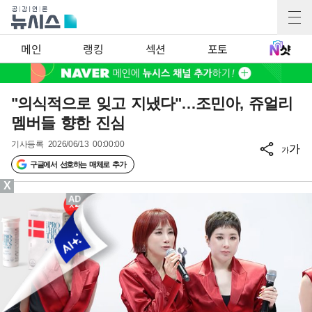
메인
랭킹
섹션
포토
"의식적으로 잊고 지냈다"…조민아, 쥬얼리
멤버들 향한 진심
기사등록
2026/06/13 00:00:00
가
가
구글에서 선호하는 매체로 추가
X