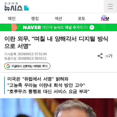
메인
랭킹
섹션
포토
이란 외무, "며칠 내 양해각서 디지털 방식
으로 서명"
기사등록
2026/06/13 07:51:46
가
가
최종수정
2026/06/13 08:03:11
구글에서 선호하는 매체로 추가
미국은 "유럽에서 서명" 밝혀와
"고농축 우라늄 이란내 희석 방안 고수"
"호루무즈 통행료 대신 서비스 요금 부과"