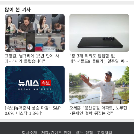
많이 본 기사
표창원, 남규리에 15년 만에 사
"창 3개 띄워도 답답함 없
과…"제가 틀렸습니다"
네"…'폴드8 울트라', 일주일 써보
니
[속보]뉴욕증시 상승 마감…S&P
오세훈 "용산공원 아파트, 노무현
0.6% 나스닥 1.3%↑
·문재인 철학 뒤집는 것"
회사소개
제휴/컨텐츠 판매
약관·정책
고충처리