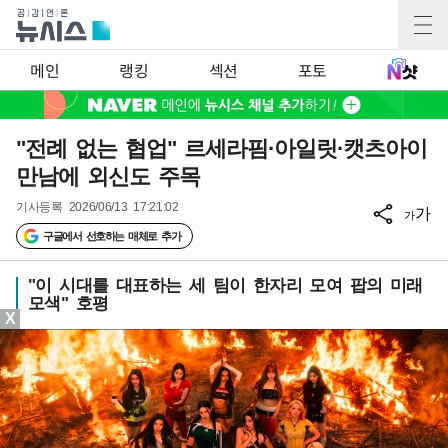
메인
랭킹
섹션
포토
"전례 없는 협업" 르세라핌·아일릿·캣츠아이
만남에 외신도 주목
기사등록
2026/06/13 17:21:02
가
가
구글에서 선호하는 매체로 추가
"이 시대를 대표하는 세 팀이 한자리 모여 팝의 미래
모색" 호평
X