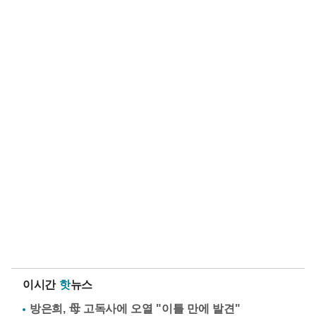
이시간
핫
뉴스
방은희, 母 고독사에 오열 "이틀 만에 발견"