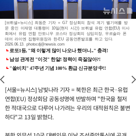
[브뤼셀=뉴시스] 최동준 기자 = G7 정상회의 참석 계기 벨기에를 방
문 중인 이재명 대통령이 10일(현지 시간) 브뤼셀 유럽 연합(EU) 이사
회에서 유럽 연합 안토니우 코스타 정상회의 상임의장, 우르술라 폰
데어 라이엔 집행위원장과 한-EU 공동언론발표를 하고 있다.
2026.06.13.
photocdj@newsis.com
[서울=뉴시스] 남빛나라 기자 = 북한은 최근 한국·유럽
연합(EU) 정상회담 공동성명에 반발하며 "한국을 철저
한 적대국으로 다루어 나가려는 우리의 대적원칙은 불변
하다"고 13일 밝혔다.
북한 외무성 10국 대변인은 이날 조선중앙통신에 공개