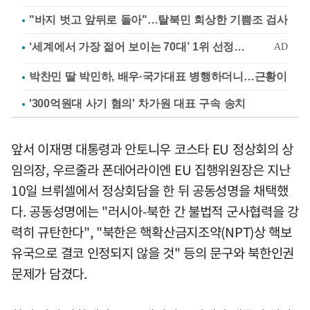
"바지 벗고 앞뒤로 돌아"…탈북민 회상한 기쁨조 검사
박찬민 딸 박민하, 배우·국가대표 병행하더니…근황이
'300억원대 사기 혐의' 차가원 대표 구속 송치
앞서 이재명 대통령과 안토니우 코스타 EU 정상회의 상
임의장, 우르줄라 폰데어라이엔 EU 집행위원장은 지난
10일 브뤼셀에서 정상회담을 한 뒤 공동성명을 채택했
다. 공동성명에는 "러시아-북한 간 불법적 군사협력을 강
력히 규탄한다", "북한은 핵확산금지조약(NPT)상 핵보
유국으로 결코 인정되지 않을 것" 등의 문구와 북한인권
문제가 담겼다.