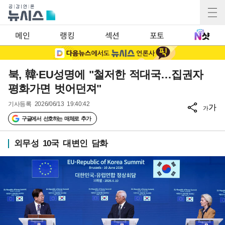
메인
랭킹
섹션
포토
북, 韓·EU성명에 "철저한 적대국…집권자
평화가면 벗어던져"
기사등록
2026/06/13 19:40:42
가
가
구글에서 선호하는 매체로 추가
외무성 10국 대변인 담화