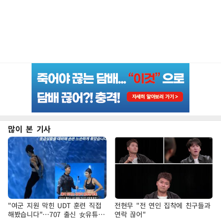
많이 본 기사
"여군 지원 막힌 UDT 훈련 직접
전현무 "전 연인 집착에 친구들과
해봤습니다"…707 출신 女유튜버
연락 끊어"