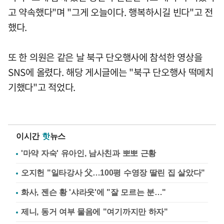
고 약속했다"며 "그게 오늘이다. 행복하시길 빈다"고 전
했다.
또 한 의원은 같은 날 북구 단오행사에 참석한 영상을
SNS에 올렸다. 해당 게시글에는 "북구 단오행사 떡메치
기했다"고 적었다.
이시간
핫
뉴스
'마약 자숙' 유아인, 남사친과 뽀뽀 근황
오지헌 "일타강사 父…100평 수영장 딸린 집 살았다"
화사, 젠슨 황 '샤라웃'에 "잘 모르는 분…"
제니, 동거 여부 물음에 "여기까지만 하자"