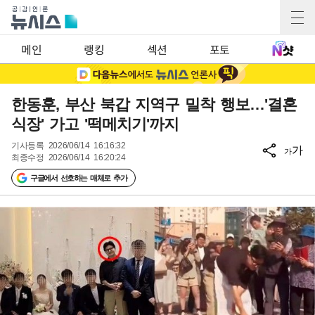
메인
랭킹
섹션
포토
한동훈, 부산 북갑 지역구 밀착 행보…'결혼
식장' 가고 '떡메치기'까지
기사등록
2026/06/14 16:16:32
가
가
최종수정
2026/06/14 16:20:24
구글에서 선호하는 매체로 추가