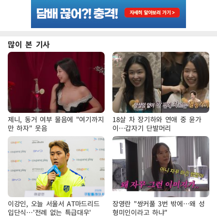
많이 본 기사
제니, 동거 여부 물음에 "여기까지
18살 차 장기하와 연애 중 윤가
만 하자" 웃음
이…갑자기 단발머리
이강인, 오늘 서울서 AT마드리드
장영란 "쌍커풀 3번 밖에…왜 성
입단식…'전례 없는 특급대우'
형미인이라고 하냐"