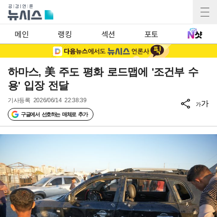
메인
랭킹
섹션
포토
하마스, 美 주도 평화 로드맵에 '조건부 수
용' 입장 전달
기사등록
2026/06/14 22:38:39
가
가
구글에서 선호하는 매체로 추가