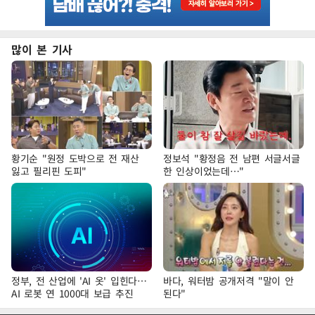
많이 본 기사
황기순 "원정 도박으로 전 재산
정보석 "황정음 전 남편 서글서글
잃고 필리핀 도피"
한 인상이었는데…"
정부, 전 산업에 'AI 옷' 입힌다…
바다, 워터밤 공개저격 "말이 안
AI 로봇 연 1000대 보급 추진
된다"