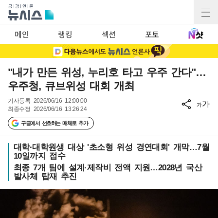
메인
랭킹
섹션
포토
"내가 만든 위성, 누리호 타고 우주 간다"…
우주청, 큐브위성 대회 개최
기사등록
2026/06/16 12:00:00
가
가
최종수정
2026/06/16 13:26:24
구글에서 선호하는 매체로 추가
대학·대학원생 대상 '초소형 위성 경연대회' 개막…7월
10일까지 접수
최종 7개 팀에 설계·제작비 전액 지원…2028년 국산
발사체 탑재 추진