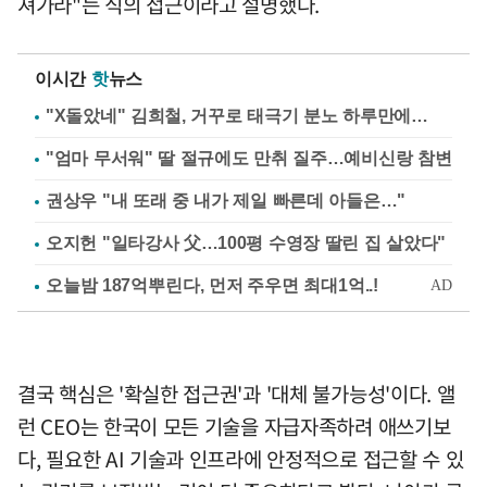
져가라"는 식의 접근이라고 설명했다.
이시간
핫
뉴스
"X돌았네" 김희철, 거꾸로 태극기 분노 하루만에…
"엄마 무서워" 딸 절규에도 만취 질주…예비신랑 참변
권상우 "내 또래 중 내가 제일 빠른데 아들은…"
오지헌 "일타강사 父…100평 수영장 딸린 집 살았다"
결국 핵심은 '확실한 접근권'과 '대체 불가능성'이다. 앨
런 CEO는 한국이 모든 기술을 자급자족하려 애쓰기보
다, 필요한 AI 기술과 인프라에 안정적으로 접근할 수 있