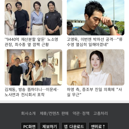
''9440억 재산분할 앞둔' 노소영
고영욱, 이번엔 박하선 공격…"류
관장, 최수종 옆 깜짝 근황
수영 열심히 일해야겠네"
김제동, 방송 뜸하더니…이문세·
하영 측, 증조부 친일 의혹에 "사
노사연과 전시회서 포착
실 무근"
회사소개
제휴/컨텐츠 판매
약관·정책
고충처리
PC화면
제보하기
앱 다운로드
맨위로↑