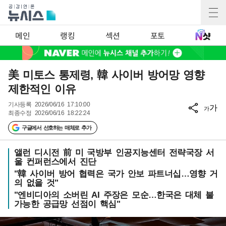
메인
랭킹
섹션
포토
美 미토스 통제령, 韓 사이버 방어망 영향
제한적인 이유
기사등록
2026/06/16 17:10:00
가
가
최종수정
2026/06/16 18:22:24
구글에서 선호하는 매체로 추가
앨런 디시전 前 미 국방부 인공지능센터 전략국장 서
울 컨퍼런스에서 진단
"韓 사이버 방어 협력은 국가 안보 파트너십…영향 거
의 없을 것"
"엔비디아의 소버린 AI 주장은 모순…한국은 대체 불
가능한 공급망 선점이 핵심"