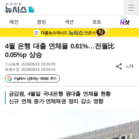
메인
랭킹
섹션
포토
4월 은행 대출 연체율 0.61%…전월比
0.05%p 상승
기사등록
2026/06/18 06:00:00
가
가
최종수정
2026/06/18 06:04:24
구글에서 선호하는 매체로 추가
금감원, 4월말 국내은행 원대출 연체율 현황
신규 연체 증가·연체채권 정리 감소 영향