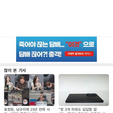
많이 본 기사
표창원, 남규리에 15년 만에 사
"창 3개 띄워도 답답함 없