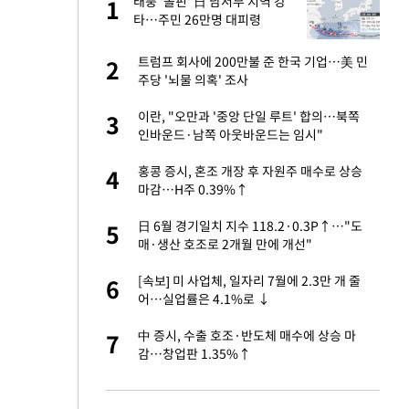
 사
태풍 '돌핀' 日 남서부 지역 강
1
1
타…주민 26만명 대피령
 10대가 40대 친
트럼프 회사에 200만불 준 한국 기업…美 민
2
2
주당 '뇌물 의혹' 조사
해' 안동·의성 관할
이란, "오만과 '중앙 단일 루트' 합의…북쪽
3
3
인바운드·남쪽 아웃바운드는 임시"
자친구와 열애 "결혼
홍콩 증시, 혼조 개장 후 자원주 매수로 상승
4
4
마감…H주 0.39%↑
 공급 기존 사고방식
日 6월 경기일치 지수 118.2·0.3P↑…"도
5
5
"
매·생산 호조로 2개월 만에 개선"
에 54조 투
[속보] 미 사업체, 일자리 7월에 2.3만 개 줄
6
6
 대응"
어…실업률은 4.1%로 ↓
역 강타…주민 26만
中 증시, 수출 호조·반도체 매수에 상승 마
7
7
감…창업판 1.35%↑