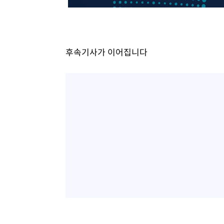
2시간 전 >
SK하이닉스, 용인·청주 팹에 54조 투자…"AI 메모리 수요 
3시간 전 >
여자배구 이재영·이다영 자매, 아제르바이잔 투란VC 입단
4시간 전 >
외국인 심판 성 접대 7경기 들여다보니…한국 축구 '5승 2무'
후속기사가 이어집니다
4시간 전 >
[속보]코스닥, 2.86포인트(0.36%) 내린 798.81마감
4시간 전 >
[속보]코스피, 6200선 약보합…0.60% 내린 6258.77에 마
4시간 전 >
[속보]원·달러 환율, 7.7원 내린 1416.1원 마감
4시간 전 >
[속보] 노원서 40.1도 관측…서울, 2018년 이후 첫 40도
4시간 전 >
[속보]종합특검, '계엄 수용공간 확보' 신용해 前교정본부장 
5시간 전 >
외신들도 주목한 韓축구 파문…"국민적 공분에 수사 재개"
5시간 전 >
11시간 압수수색에 성접대 파문까지…'쑥대밭' 된 축구협회
5시간 전 >
[속보]규제합리화위원회 부위원장에 김태유 서울대 공대 교
후임