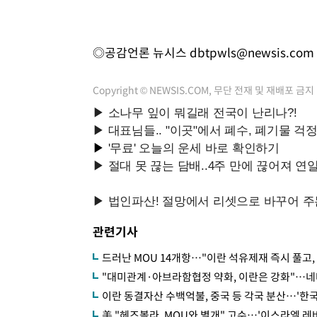
◎공감언론 뉴시스
dbtpwls@newsis.com
Copyright © NEWSIS.COM, 무단 전재 및 재배포 금지
관련기사
드러난 MOU 14개항…"이란 석유제재 즉시 풀고, 핵
"대미관계·아브라함협정 약화, 이란은 강화"…네
이란 동결자산 수백억불, 중국 등 각국 분산…'한국
美 "헤즈볼라, MOU와 별개" 고수…'이스라엘 레