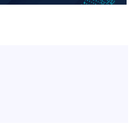
홍서범♥조갑경, 아들 불륜
1
과 후 근황…밝은 미소
선제 대응"
[단독]인천 부평구 아파트서
2
모 살해
[속보]이 대통령, '호우피
3
쳐
4개 면 특별재난지역 선포
'서준맘' 박세미, 연하 남
4
생각도"
기소
[속보]이 대통령 "부동산
5
매달리지 말고 과감히 실천
수…이병태
SK하이닉스, 용인·청주 팹
6
자…"AI 메모리 수요 선제
태풍 '돌핀' 日 남서부 지
7
명 대피령