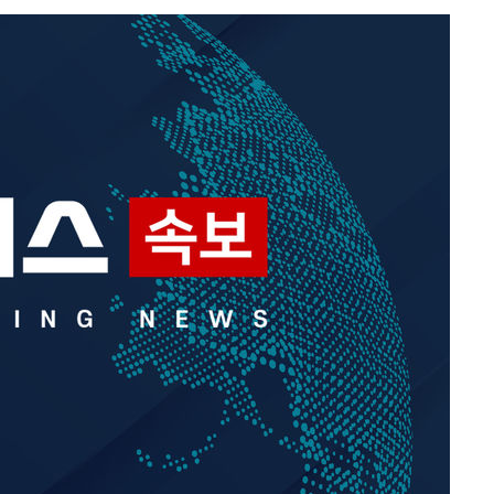
쳐
기소
수…이병태
지(종합)
.3만개 하
4.1%로
고 과감히
쪽 아웃바운
향
난지역 선포
지 못 갈
]