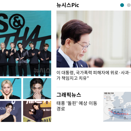
뉴시스Pic
개구리밥
이 대통령, 국가폭력 피해자에 위로·사과
가 책임지고 치유"
그래픽뉴스
태풍 '돌핀' 예상 이동
경로