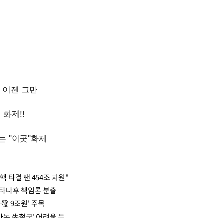
 타결 땐 454조 지원"
타냐후 책임론 분출
發 9조원' 주목
바논 先철군' 어려울 듯