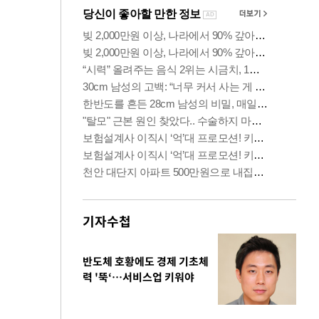
기자수첩
반도체 호황에도 경제 기초체
력 '뚝‘…서비스업 키워야