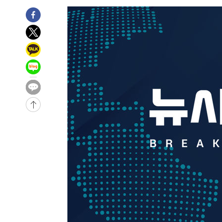
4시간 전 >
[속보]코스피, 6200선 약보합…0.60% 내린 6258.77에 마
4시간 전 >
[속보]원·달러 환율, 7.7원 내린 1416.1원 마감
4시간 전 >
[속보] 노원서 40.1도 관측…서울, 2018년 이후 첫 40도
4시간 전 >
[속보]종합특검, '계엄 수용공간 확보' 신용해 前교정본부장 
5시간 전 >
외신들도 주목한 韓축구 파문…"국민적 공분에 수사 재개"
5시간 전 >
11시간 압수수색에 성접대 파문까지…'쑥대밭' 된 축구협회
5시간 전 >
[속보]규제합리화위원회 부위원장에 김태유 서울대 공대 교
후임
-10118초 전 >
이강인, 폭염 속 AT마드리드 첫 훈련…80명 식사 대접까
-7257초 전 >
미 사업체 일자리, 7월에 2.3만개 순감하고 그 전 2개월 10
향수정 (2보)
-6705초 전 >
[속보] 미 사업체, 일자리 7월에 2.3만 개 줄어…실업률은 
↓
-2568초 전 >
[속보]이 대통령 "부동산 공급 기존 사고방식 매달리지 말
실천"
-1653초 전 >
이란, "오만과 '중앙 단일 루트' 합의…북쪽 인바운드·남
드는 임시"
1시간 전 >
"낮 기온 소폭 하락"…수도권 폭염중대경보, 폭염경보로 하
1시간 전 >
[속보]이 대통령, '호우피해' 안동·의성 관할 4개 면 특별재
1시간 전 >
[단독]중수청 지원 검사들, 정원 초과 시 낮은 계급 임용…희망
수도
2시간 전 >
낮 최고 37도 찜통더위…곳곳 소나기·강원 많은 비[내일날씨