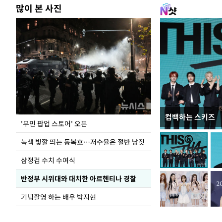
많이 본 사진
컴백하는 스키즈
지석천 뒤덮은 
'무민 팝업 스토어' 오픈
녹색 빛깔 띄는 동복호…저수율은 절반 남짓
삼정검 수치 수여식
반정부 시위대와 대치한 아르헨티나 경찰
기념촬영 하는 배우 박지현