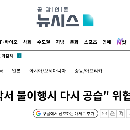
수…이병태
지(종합)
.3만개 하
IT·바이오
사회
수도권
지방
문화
스포츠
연예
4.1%로
고 과감히
쪽 아웃바운
국
일본
아시아/오세아니아
중동/아프리카
향
난지역 선포
지 못 갈
각서 불이행시 다시 공습" 위
]
선제 대응"
구글에서 선호하는 매체로 추가