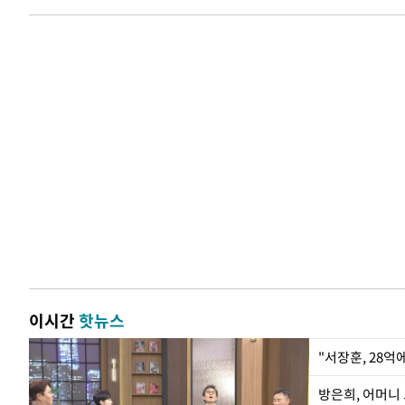
이시간
핫뉴스
"서장훈, 28억
방은희, 어머니 