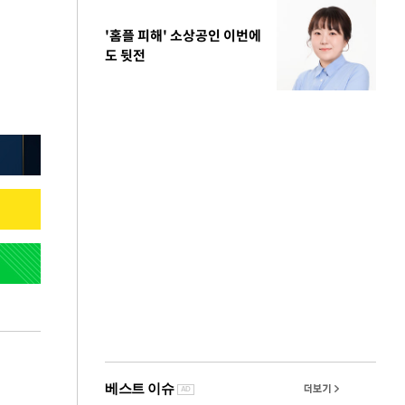
'홈플 피해' 소상공인 이번에
도 뒷전