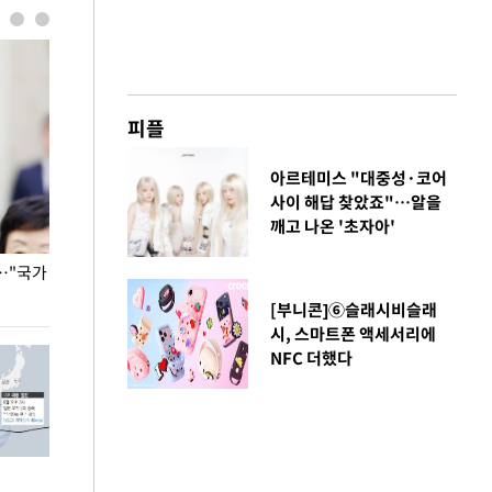
피플
아르테미스 "대중성·코어
사이 해답 찾았죠"…알을
깨고 나온 '초자아'
…"국가
홈플러스, 67개 점포 가오픈… 13일 정식 개장
오세훈 서울시장,
환경 점검
[부니콘]⑥슬래시비슬래
시, 스마트폰 액세서리에
NFC 더했다