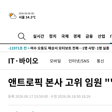
틀레티코 이적"
-28330초 전 >
수도권 40도 육박 '펄펄'…동해안 일부 지역엔 호의주의
-27299초 전 >
온열질환 사망자 3명 늘어…누적 환자 3000명 돌파
2026.08.08 (토)
서울 34.3℃
-21244초 전 >
강릉에 시간당 81.4㎜ 물폭탄…도로 잠기고 담벼락 붕괴
-17351초 전 >
백운산서 80년근 천종산삼 9뿌리 발견…감정가 1.3억원
-15061초 전 >
선재도서 해루질 나섰다 실종 60대, 닷새 만에 숨진 채 발
실시간
정치
국제
경제
금융
산업
-12595초 전 >
남자 농구, 나고야 아시안게임서 '홈팀' 일본과 한일전
-11971초 전 >
여수 오동도 해상서 모터보트 전복…1명 사망·1명 실종
-8198초 전 >
극한폭염 한풀 꺾이지만…'낮 최고 35도' 무더위, 열대야 
IT·바이오
주 날씨]
모바일
인터넷/SNS
통신
-5216초 전 >
축구협회 "압수수색·성접대 논란 사과…쇄신의 기회로 삼
-3733초 전 >
[속보]'압수수색·성접대 논란' 축구협회 "실망과 걱정 안
송"
2시간 전 >
'최고 37도' 폭염 지속…강원동해안 최대 150㎜ 비
앤트로픽 본사 고위 임원 ""
4시간 전 >
[속보]뉴욕증시 상승 마감…S&P 0.6% 나스닥 1.3%↑
-29298초 전 >
낮 최고 35도 '무더위'…동해안 시간당 30㎜ '강한 비'[
-28568초 전 >
[속보]이강인 "감독님이 원하는 마음 느꼈고, 많은 트로피
등록 2026.06.17 23:59:00
수정 2026.06.18 00:18:26
틀레티코 이적"
-28350초 전 >
수도권 40도 육박 '펄펄'…동해안 일부 지역엔 호의주의
-27319초 전 >
온열질환 사망자 3명 늘어…누적 환자 3000명 돌파