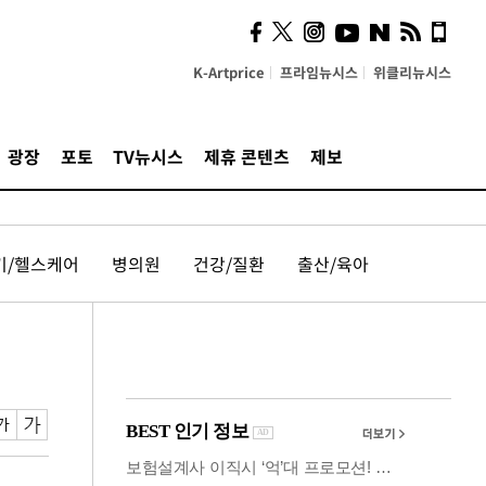
사이 해답 찾았죠"…알을
깨고 나온 '초자아'
K-Artprice
프라임뉴시스
위클리뉴시스
광장
포토
TV뉴시스
제휴 콘텐츠
제보
기/헬스케어
병의원
건강/질환
출산/육아