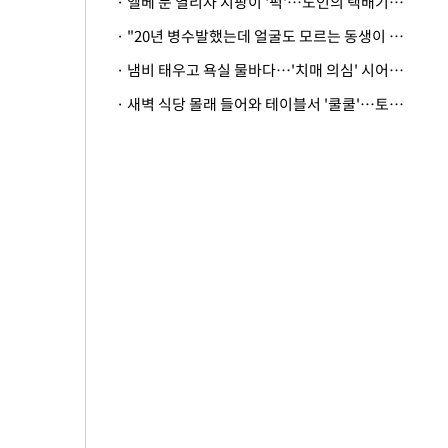
· 엘베 문 열리자 지팡이 '퍽'…노인의 택배기사 폭행 이유
· "20년 병수발했는데 얼굴도 모르는 동생이 유산 절반을"…배다른 형제 상속권 있을까
· 냄비 태우고 욕실 물바다…'치매 의심' 시어머니 검사 권유했다가 '날벼락'
· 새벽 식당 몰래 들어와 테이블서 '쿨쿨'…토사물 남기고 사라진 남성