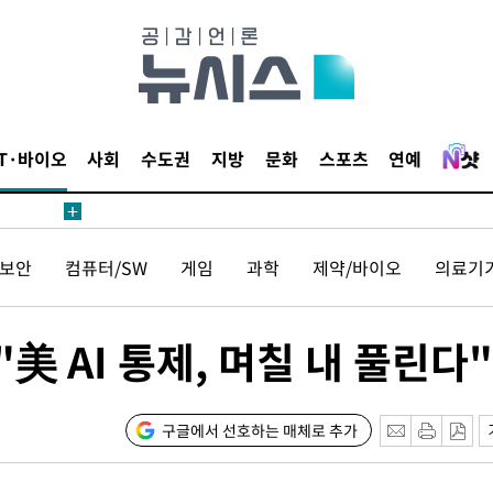
보
견
IT·바이오
사회
수도권
지방
문화
스포츠
연예
계속[다음
보안
컴퓨터/SW
게임
과학
제약/바이오
의료기
겠다"
겨드려 죄
美 AI 통제, 며칠 내 풀린다"
내일날씨]
 원해 아
구글에서 선호하는 매체로 추가
보