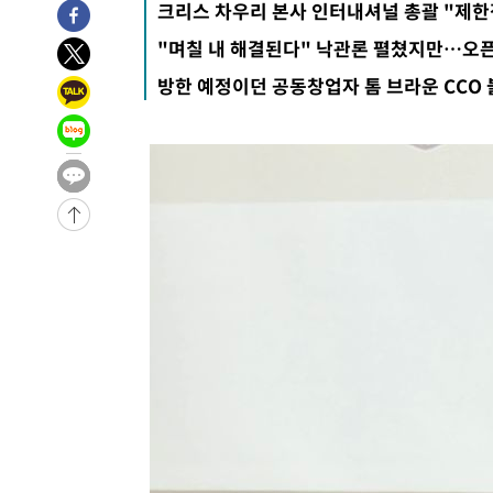
크리스 차우리 본사 인터내셔널 총괄 "제한적
-21264초 전 >
강릉에 시간당 81.4㎜ 물폭탄…도로 잠기고 담벼락 붕괴
"며칠 내 해결된다" 낙관론 펼쳤지만…오픈
-17371초 전 >
백운산서 80년근 천종산삼 9뿌리 발견…감정가 1.3억원
방한 예정이던 공동창업자 톰 브라운 CCO
-15081초 전 >
선재도서 해루질 나섰다 실종 60대, 닷새 만에 숨진 채 발
-12615초 전 >
남자 농구, 나고야 아시안게임서 '홈팀' 일본과 한일전
-11991초 전 >
여수 오동도 해상서 모터보트 전복…1명 사망·1명 실종
-8218초 전 >
극한폭염 한풀 꺾이지만…'낮 최고 35도' 무더위, 열대야 
주 날씨]
-5236초 전 >
축구협회 "압수수색·성접대 논란 사과…쇄신의 기회로 삼
-3753초 전 >
[속보]'압수수색·성접대 논란' 축구협회 "실망과 걱정 안
송"
2시간 전 >
'최고 37도' 폭염 지속…강원동해안 최대 150㎜ 비
4시간 전 >
[속보]뉴욕증시 상승 마감…S&P 0.6% 나스닥 1.3%↑