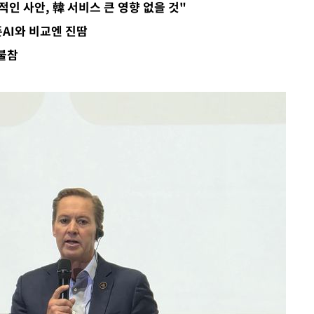
인 사안, 韓 서비스 큰 영향 없을 것"
AI와 비교엔 진땀
 불참
견
계속[다음
겠다"
겨드려 죄