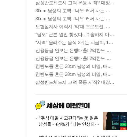
"주식 매일 사고판다"는 美 젊은
남성들…64%가 "나는 인생의
패배자“