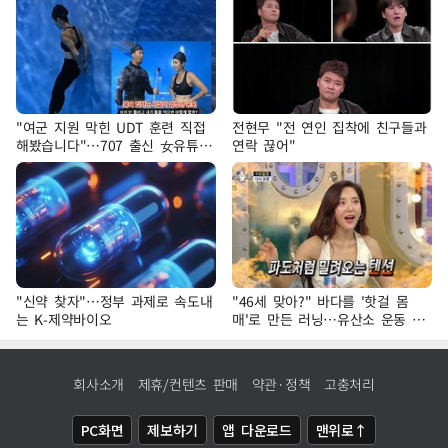
"여군 지원 막힌 UDT 훈련 직접
전현무 "전 연인 집착에 친구들과
해봤습니다"…707 출신 女유튜버
연락 끊어"
'완벽 소화'
"신약 찾자"…정부 과제로 속도내
"46세 맞아?" 바다를 '핫걸 몸
는 K-제약바이오
매'로 만든 러닝…유산소 운동 효
과 '톡톡'
회사소개
제휴/컨텐츠 판매
약관·정책
고충처리
PC화면
제보하기
앱 다운로드
맨위로↑