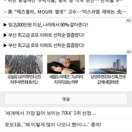
美 "헤즈볼라, MOU와 별개" 고수…'이스라엘 레바논 先철군' 어려울 듯
댓글