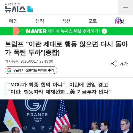
메인
랭킹
섹션
포토
트럼프 "이란 제대로 행동 않으면 다시 돌아
가 폭탄 투하"(종합)
기사등록
2026/06/17 22:49:30
가
가
구글에서 선호하는 매체로 추가
"MOU가 최종 합의 아냐"…이란에 연일 경고
"이란, 행동따라 제재완화…美 기금투자 없다"