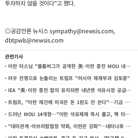
투자하지 않을 것이다"고 했다.
◎공감언론 뉴시스
sympathy@newsis.com
,
dbtpwls@newsis.com
관련기사
이란 타스님 "블룸버그가 공개한 美·이란 종전 MOU 내용 부정확"
러우 전쟁으로 눈돌리는 트럼프 "러시아 제재부과 검토중"
IEA "美·이란 종전 합의 유지되면 내년엔 석유시장 공급 과잉"
트럼프, "이란 재건에 미국은 돈 1원도 안 쓴다"…기금 투자 '절대 없어'
드러난 MOU 14개항…"이란 석유제재 즉시 풀고, 핵 타결 땐 454조 지원"
"대미관계·아브라함협정 약화, 이란은 강화"…네타냐후 책임론 분출
이란 동결자산 수백억불, 중국 등 각국 분산…'한국發 9조원' 주목