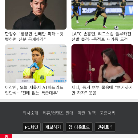
한정수 "황정민 선배만 피해…떳
LAFC 손흥민, 리그스컵 톨루카전
떳하면 신분 공개하라"
선발 출격…득점포 재가동 도전
이강인, 오늘 서울서 AT마드리드
제니, 동거 여부 물음에 "여기까지
입단식…'전례 없는 특급대우'
만 하자" 웃음
회사소개
제휴/컨텐츠 판매
약관·정책
고충처리
PC화면
제보하기
앱 다운로드
맨위로↑
광