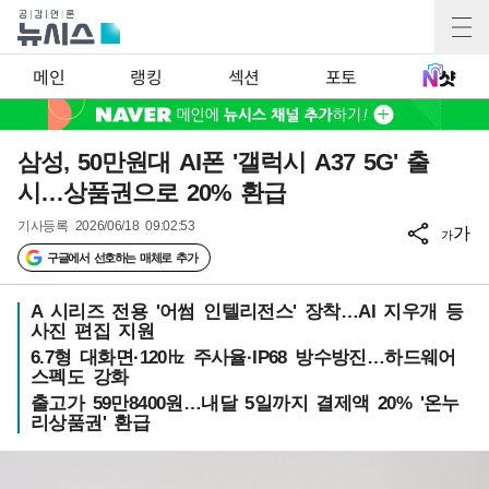
메인
랭킹
섹션
포토
삼성, 50만원대 AI폰 '갤럭시 A37 5G' 출
시…상품권으로 20% 환급
기사등록
2026/06/18 09:02:53
가
가
구글에서 선호하는 매체로 추가
A 시리즈 전용 '어썸 인텔리전스' 장착…AI 지우개 등
사진 편집 지원
6.7형 대화면·120㎐ 주사율·IP68 방수방진…하드웨어
스펙도 강화
출고가 59만8400원…내달 5일까지 결제액 20% '온누
리상품권' 환급