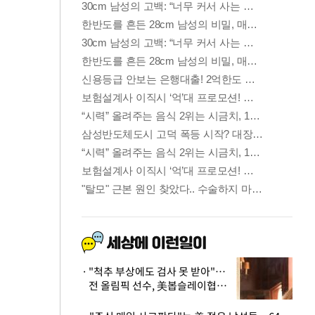
"척추 부상에도 검사 못 받아"…
전 올림픽 선수, 美봅슬레이협회
상대 소송