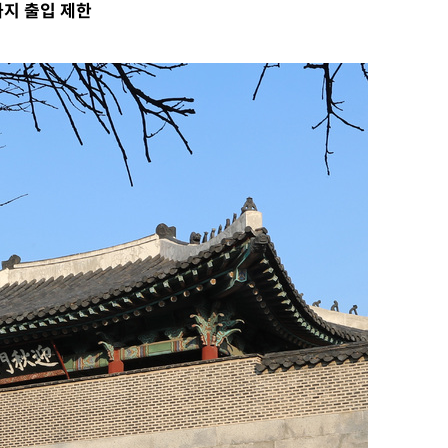
내일날씨]
지 출입 제한
 원해 아
보
견
계속[다음
겠다"
드려 죄송"