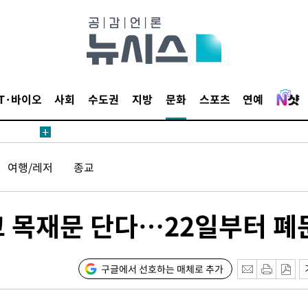
내일날씨]
 원해 아
보
IT·바이오
사회
수도권
지방
문화
스포츠
연예
견
여행/레저
종교
고 목재문 단다…22일부터 폐
계속[다음
겠다"
드려 죄송"
구글에서 선호하는 매체로 추가