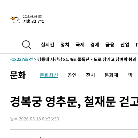
4시간 전 >
[속보]뉴욕증시 상승 마감…S&P 0.6% 나스닥 1.3%↑
2026.08.08 (토)
-26271초 전 >
낮 최고 35도 '무더위'…동해안 시간당 30㎜ '강한 비'[
서울 32.7℃
-25541초 전 >
[속보]이강인 "감독님이 원하는 마음 느꼈고, 많은 트로피
틀레티코 이적"
-25323초 전 >
수도권 40도 육박 '펄펄'…동해안 일부 지역엔 호의주의
실시간
정치
국제
경제
금융
산업
-24292초 전 >
온열질환 사망자 3명 늘어…누적 환자 3000명 돌파
-18237초 전 >
강릉에 시간당 81.4㎜ 물폭탄…도로 잠기고 담벼락 붕괴
-14344초 전 >
백운산서 80년근 천종산삼 9뿌리 발견…감정가 1.3억원
-12054초 전 >
선재도서 해루질 나섰다 실종 60대, 닷새 만에 숨진 채 발
문화
문화최신
공연
전시
문화재
책
-9588초 전 >
남자 농구, 나고야 아시안게임서 '홈팀' 일본과 한일전
-8964초 전 >
여수 오동도 해상서 모터보트 전복…1명 사망·1명 실종
경복궁 영추문, 철재문 걷
-5191초 전 >
극한폭염 한풀 꺾이지만…'낮 최고 35도' 무더위, 열대야 
주 날씨]
-2209초 전 >
축구협회 "압수수색·성접대 논란 사과…쇄신의 기회로 삼
-726초 전 >
[속보]'압수수색·성접대 논란' 축구협회 "실망과 걱정 안겨
등록 2026.06.18 09:33:39
2시간 전 >
'최고 37도' 폭염 지속…강원동해안 최대 150㎜ 비
4시간 전 >
[속보]뉴욕증시 상승 마감…S&P 0.6% 나스닥 1.3%↑