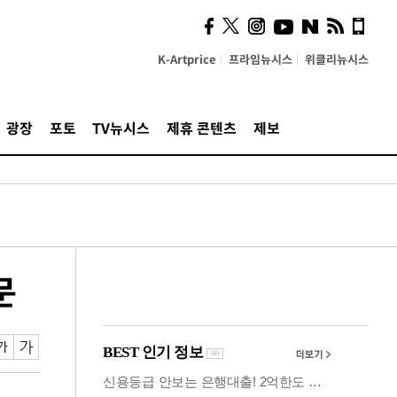
사이 해답 찾았죠"…알을
깨고 나온 '초자아'
K-Artprice
프라임뉴시스
위클리뉴시스
광장
포토
TV뉴시스
제휴 콘텐츠
제보
문