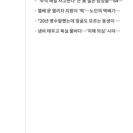
· "주식 매일 사고판다"는 美 젊은 남성들…64%가 "나는 인생의 패배자“
· 엘베 문 열리자 지팡이 '퍽'…노인의 택배기사 폭행 이유
· "20년 병수발했는데 얼굴도 모르는 동생이 유산 절반을"…배다른 형제 상속권 있을까
· 냄비 태우고 욕실 물바다…'치매 의심' 시어머니 검사 권유했다가 '날벼락'