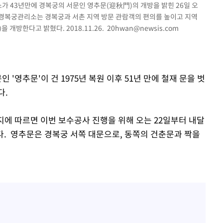
 43년만에 경복궁의 서문인 영추문(迎秋門)의 개방을 밝힌 26일 오
.경복궁관리소는 경복궁과 서촌 지역 방문 관람객의 편의를 높이고 지역
 개방한다고 밝혔다. 2018.11.26.
20hwan@newsis.com
 '영추문'이 건 1975년 복원 이후 51년 만에 철재 문을 벗
다.
지에 따르면 이번 보수공사 진행을 위해 오는 22일부터 내달
다. 영추문은 경복궁 서쪽 대문으로, 동쪽의 건춘문과 짝을