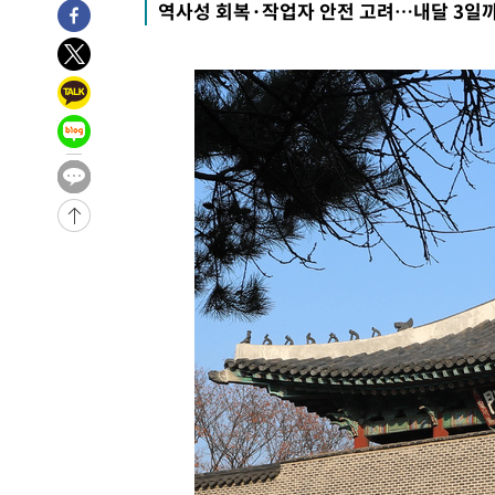
-26271초 전 >
낮 최고 35도 '무더위'…동해안 시간당 30㎜ '강한 비'[
역사성 회복·작업자 안전 고려…내달 3일까
-25541초 전 >
[속보]이강인 "감독님이 원하는 마음 느꼈고, 많은 트로피
틀레티코 이적"
-25323초 전 >
수도권 40도 육박 '펄펄'…동해안 일부 지역엔 호의주의
-24292초 전 >
온열질환 사망자 3명 늘어…누적 환자 3000명 돌파
-18237초 전 >
강릉에 시간당 81.4㎜ 물폭탄…도로 잠기고 담벼락 붕괴
-14344초 전 >
백운산서 80년근 천종산삼 9뿌리 발견…감정가 1.3억원
-12054초 전 >
선재도서 해루질 나섰다 실종 60대, 닷새 만에 숨진 채 발
-9588초 전 >
남자 농구, 나고야 아시안게임서 '홈팀' 일본과 한일전
-8964초 전 >
여수 오동도 해상서 모터보트 전복…1명 사망·1명 실종
-5191초 전 >
극한폭염 한풀 꺾이지만…'낮 최고 35도' 무더위, 열대야 
주 날씨]
-2209초 전 >
축구협회 "압수수색·성접대 논란 사과…쇄신의 기회로 삼
-726초 전 >
[속보]'압수수색·성접대 논란' 축구협회 "실망과 걱정 안겨
2시간 전 >
'최고 37도' 폭염 지속…강원동해안 최대 150㎜ 비
4시간 전 >
[속보]뉴욕증시 상승 마감…S&P 0.6% 나스닥 1.3%↑