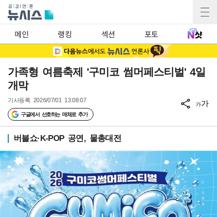
메인
랭킹
섹션
포토
가족형 여름축제 '구미코 썸머페스티벌' 4일
개막
기사등록
2026/07/01 13:08:07
가
가
구글에서 선호하는 매체로 추가
버블쇼·K-POP 공연, 물총대전