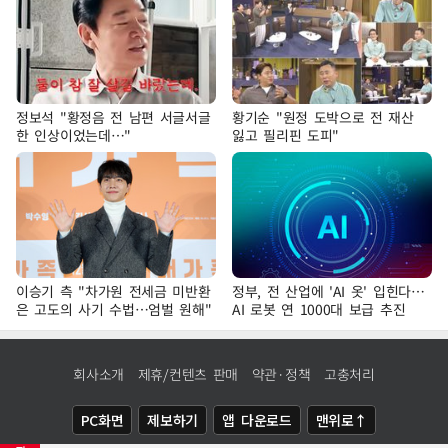
정보석 "황정음 전 남편 서글서글
황기순 "원정 도박으로 전 재산
한 인상이었는데…"
잃고 필리핀 도피"
이승기 측 "차가원 전세금 미반환
정부, 전 산업에 'AI 옷' 입힌다…
은 고도의 사기 수법…엄벌 원해"
AI 로봇 연 1000대 보급 추진
회사소개
제휴/컨텐츠 판매
약관·정책
고충처리
PC화면
제보하기
앱 다운로드
맨위로↑