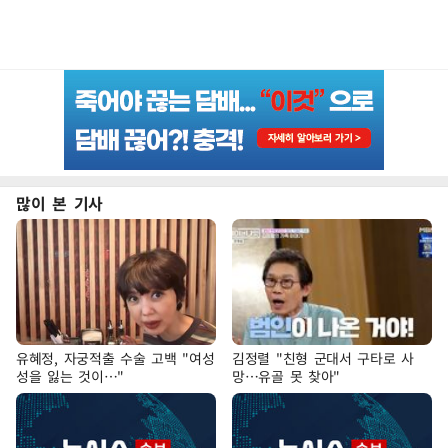
많이 본 기사
유혜정, 자궁적출 수술 고백 "여성
김정렬 "친형 군대서 구타로 사
성을 잃는 것이…"
망…유골 못 찾아"