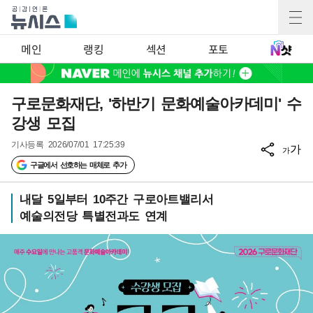
메인
랭킹
섹션
포토
구로문화재단, '하반기 문화예술아카데미' 수
강생 모집
기사등록
2026/07/01 17:25:39
가
가
구글에서 선호하는 매체로 추가
내달 5일부터 10주간 구로아트밸리서
예술의전당 특별전과도 연계