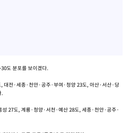
~30도 분포를 보이겠다.
도, 대전·세종·천안·공주·부여·청양 23도, 아산·서산·당
.
성 27도, 계룡·청양·서천·예산 28도, 세종·천안·공주·