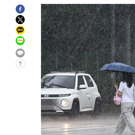
-25915초 전 >
[속보]합수본, '투표율 허위 입력' 중앙·서울·경기도 선관
압수수색
-25670초 전 >
[속보]원·달러 환율, 오전 9시 1423.8원
-25466초 전 >
[속보]삼성전자·SK하이닉스 동반 강보합…1%대 상승 
-25452초 전 >
[속보]코스닥, 5.95포인트(0.74%) 상승한 807.62개장
-25420초 전 >
[속보]코스피, 6300선 재탈환…1.09% 오른 6365.07 
-22585초 전 >
시리아 다마스쿠스 교외에서 미니버스 폭발.. 14명 부상, 
태
-21883초 전 >
입추에도 극한더위…서울 낮 39도 '폭염중대경보'
-16847초 전 >
이란, 호르무즈서 "적국 목표물들"과 대치로 남부 케슘섬
례 큰 폭발음
-15562초 전 >
[속보]美, 폴리실리콘 수입 규제…파생제품 15% 관세, 1
발효
-13713초 전 >
[속보]트럼프, 美 원정출산 금지 행정명령 서명
-11413초 전 >
[속보] 뉴욕증시, 일제 하락 마감…나스닥 0.06%↓