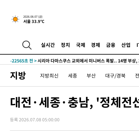
-26014초 전 >
[속보]경찰·노동부, HL만도 평택사업장 끼임 사망 관련
-25895초 전 >
[속보]합수본, '투표율 허위 입력' 중앙·서울·경기도 선관
2026.08.07 (금)
서울 33.9℃
압수수색
-25650초 전 >
[속보]원·달러 환율, 오전 9시 1423.8원
-25446초 전 >
[속보]삼성전자·SK하이닉스 동반 강보합…1%대 상승 
-25432초 전 >
[속보]코스닥, 5.95포인트(0.74%) 상승한 807.62개장
실시간
정치
국제
경제
금융
산업
-25400초 전 >
[속보]코스피, 6300선 재탈환…1.09% 오른 6365.07 
-22565초 전 >
시리아 다마스쿠스 교외에서 미니버스 폭발.. 14명 부상, 
태
-21863초 전 >
입추에도 극한더위…서울 낮 39도 '폭염중대경보'
지방
지방최신
세종
부산
대구/경북
-16827초 전 >
이란, 호르무즈서 "적국 목표물들"과 대치로 남부 케슘섬
례 큰 폭발음
-15542초 전 >
[속보]美, 폴리실리콘 수입 규제…파생제품 15% 관세, 1
발효
-13693초 전 >
[속보]트럼프, 美 원정출산 금지 행정명령 서명
대전·세종·충남, '정체전선
-11393초 전 >
[속보] 뉴욕증시, 일제 하락 마감…나스닥 0.06%↓
-29077초 전 >
민주 콩고 에볼라환자 4천명 돌파, 4053명 발생 1850명
등록 2026.07.08 05:00:00
-28327초 전 >
[속보]'300억원대 사기 혐의' 차가원 대표 구속 송치
-27521초 전 >
"미 전국적 살모네라 식중독 원인은 멕시코산 할라피뇨"--
-26034초 전 >
[속보]경찰·노동부, HL만도 평택사업장 끼임 사망 관련