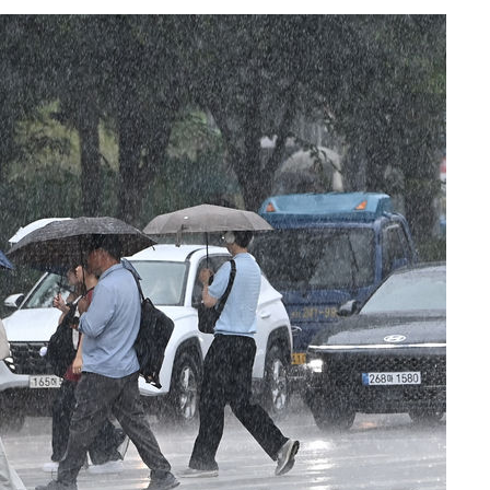
위 등 9곳
출발
개장
3명은 중
에서 두차
20일 후