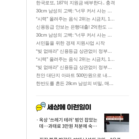
옥상 '쓰레기 테러' 범인 잡았는
데…과태료 3만원 처분에 숙박업
주 허탈