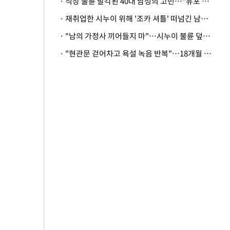
· 직장 불륜 발각된 40대 남성의 고민…"유포 동료 명예훼손·협박죄 고소 가능할까"
· 재취업한 시누이 위해 '조카 셔틀' 떠넘긴 남편…아내 "난 못한다"
· "남의 가정사 끼어들지 마"…시누이 불륜 덮으려는 남편에 억울한 아내
· "현관문 걷어차고 욕설 녹음 반복"…18개월 아기 키우는 집 뒤흔든 '앞집의 비극'