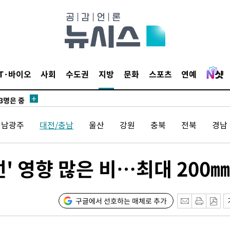
 압수수색
위 등 9곳
출발
IT·바이오
사회
수도권
지방
문화
스포츠
연예
개장
3명은 중
전남광주
대전/충남
울산
강원
충북
전북
경남
에서 두차
20일 후
' 영향 많은 비…최대 200㎜
 사망
구글에서 선호하는 매체로 추가
 CDC
 압수수색