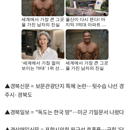
▲경북신문 = 보문관광단지 특혜 논란…뒷수습 나선 경
주시·경북도
▲경북일보 = "독도는 한국 땅"…미군 기밀문서 나왔다
▲경상매일신문 = 포항시의회 원구성 후폭풍…국힘 '당