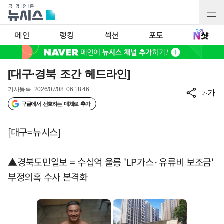
메인
랭킹
섹션
포토
[대구·경북 조간 헤드라인]
기사등록
2026/07/08 06:18:46
가
가
구글에서 선호하는 매체로 추가
[대구=뉴시스]
▲경북도민일보 = 수십억 울릉 'LP가스·유류비 보조금'
부정의혹 수사 본격화