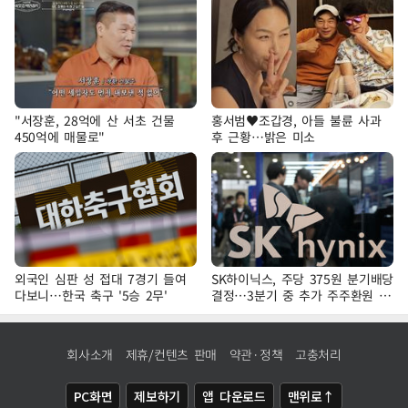
"서장훈, 28억에 산 서초 건물
홍서범♥조갑경, 아들 불륜 사과
450억에 매물로"
후 근황…밝은 미소
외국인 심판 성 접대 7경기 들여
SK하이닉스, 주당 375원 분기배당
다보니…한국 축구 '5승 2무'
결정…3분기 중 추가 주주환원 발
표
회사소개
제휴/컨텐츠 판매
약관·정책
고충처리
PC화면
제보하기
앱 다운로드
맨위로↑