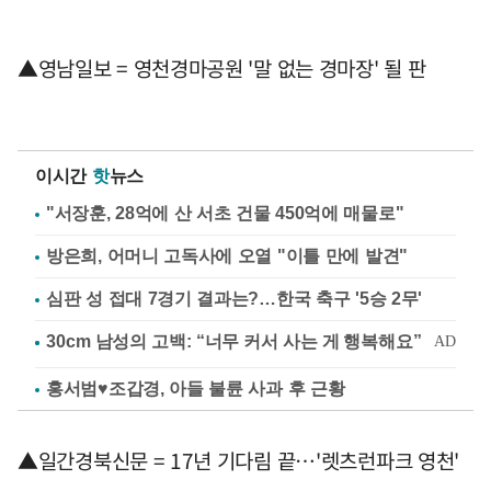
▲영남일보 = 영천경마공원 '말 없는 경마장' 될 판
이시간
핫
뉴스
"서장훈, 28억에 산 서초 건물 450억에 매물로"
방은희, 어머니 고독사에 오열 "이틀 만에 발견"
심판 성 접대 7경기 결과는?…한국 축구 '5승 2무'
홍서범♥조갑경, 아들 불륜 사과 후 근황
▲일간경북신문 = 17년 기다림 끝…'렛츠런파크 영천'