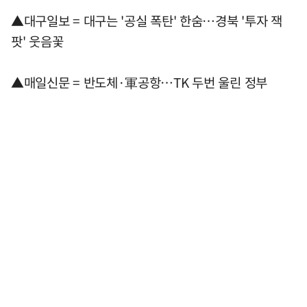
▲대구일보 = 대구는 '공실 폭탄' 한숨…경북 '투자 잭
팟' 웃음꽃
▲매일신문 = 반도체·軍공항…TK 두번 울린 정부