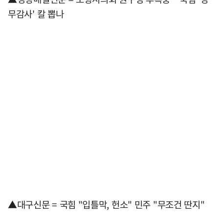
무감사' 칼 뽑나
▲대구신문 = 국힘 "입틀막, 헌소" 민주 "무조건 딴지"