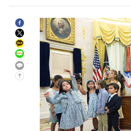
2시간 전 >
11시간 압수수색에 성접대 파문까지…'쑥대밭' 된 축구협회
2시간 전 >
[속보]규제합리화위원회 부위원장에 김태유 서울대 공대 교
후임
-19910초 전 >
이강인, 폭염 속 AT마드리드 첫 훈련…80명 식사 대접까
-17049초 전 >
미 사업체 일자리, 7월에 2.3만개 순감하고 그 전 2개월 1
하향수정 (2보)
-16497초 전 >
[속보] 미 사업체, 일자리 7월에 2.3만 개 줄어…실업률은
↓
-12360초 전 >
[속보]이 대통령 "부동산 공급 기존 사고방식 매달리지 
실천"
-11445초 전 >
이란, "오만과 '중앙 단일 루트' 합의…북쪽 인바운드·남
운드는 임시"
-3013초 전 >
"낮 기온 소폭 하락"…수도권 폭염중대경보, 폭염경보로 
-2977초 전 >
[속보]이 대통령, '호우피해' 안동·의성 관할 4개 면 특별
포
-2940초 전 >
[단독]중수청 지원 검사들, 정원 초과 시 낮은 계급 임용…
갈 수도
-911초 전 >
낮 최고 37도 찜통더위…곳곳 소나기·강원 많은 비[내일날씨
13분 전 >
SK하이닉스, 용인·청주 팹에 54조 투자…"AI 메모리 수요 선
1시간 전 >
여자배구 이재영·이다영 자매, 아제르바이잔 투란VC 입단
1시간 전 >
외국인 심판 성 접대 7경기 들여다보니…한국 축구 '5승 2무'
1시간 전 >
[속보]코스닥, 2.86포인트(0.36%) 내린 798.81마감
1시간 전 >
[속보]코스피, 6200선 약보합…0.60% 내린 6258.77에 마