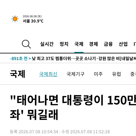
하향수정 (2보)
-16477초 전 >
[속보] 미 사업체, 일자리 7월에 2.3만 개 줄어…실업률은
↓
-12340초 전 >
[속보]이 대통령 "부동산 공급 기존 사고방식 매달리지 
2026.08.08 (토)
서울 30.9℃
실천"
-11425초 전 >
이란, "오만과 '중앙 단일 루트' 합의…북쪽 인바운드·남
운드는 임시"
-2993초 전 >
"낮 기온 소폭 하락"…수도권 폭염중대경보, 폭염경보로 
-2957초 전 >
[속보]이 대통령, '호우피해' 안동·의성 관할 4개 면 특별
실시간
정치
국제
경제
금융
산업
포
-2920초 전 >
[단독]중수청 지원 검사들, 정원 초과 시 낮은 계급 임용…
갈 수도
-891초 전 >
낮 최고 37도 찜통더위…곳곳 소나기·강원 많은 비[내일날씨
13분 전 >
SK하이닉스, 용인·청주 팹에 54조 투자…"AI 메모리 수요 선
국제
국제최신
국제기구
미주
유럽
중
1시간 전 >
여자배구 이재영·이다영 자매, 아제르바이잔 투란VC 입단
1시간 전 >
외국인 심판 성 접대 7경기 들여다보니…한국 축구 '5승 2무'
1시간 전 >
[속보]코스닥, 2.86포인트(0.36%) 내린 798.81마감
"태어나면 대통령이 150
1시간 전 >
[속보]코스피, 6200선 약보합…0.60% 내린 6258.77에 마
좌' 뭐길래
1시간 전 >
[속보]원·달러 환율, 7.7원 내린 1416.1원 마감
1시간 전 >
[속보] 노원서 40.1도 관측…서울, 2018년 이후 첫 40도
2시간 전 >
[속보]종합특검, '계엄 수용공간 확보' 신용해 前교정본부장 
등록 2026.07.08 10:54:34
수정 2026.07.08 11:52:28
2시간 전 >
외신들도 주목한 韓축구 파문…"국민적 공분에 수사 재개"