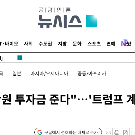
 4.1%로
말고 과감히
쪽 아웃바
하향
재난지역 선
IT·바이오
사회
수도권
지방
문화
스포츠
연예
희망지 못
]
제 대응"
국
일본
아시아/오세아니아
중동/아프리카
만원 투자금 준다"…'트럼프 
쳐
기소
구글에서 선호하는 매체로 추가