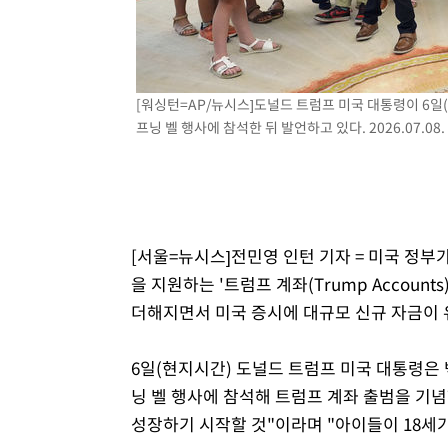
1시간 전 >
[속보]원·달러 환율, 7.7원 내린 1416.1원 마감
1시간 전 >
[속보] 노원서 40.1도 관측…서울, 2018년 이후 첫 40도
2시간 전 >
[속보]종합특검, '계엄 수용공간 확보' 신용해 前교정본부장 
[워싱턴=AP/뉴시스]도널드 트럼프 미국 대통령이 6일
2시간 전 >
외신들도 주목한 韓축구 파문…"국민적 공분에 수사 재개"
프닝 벨 행사에 참석한 뒤 발언하고 있다. 2026.07.08.
2시간 전 >
11시간 압수수색에 성접대 파문까지…'쑥대밭' 된 축구협회
2시간 전 >
[속보]규제합리화위원회 부위원장에 김태유 서울대 공대 교
후임
[서울=뉴시스]전민영 인턴 기자 = 미국 정부
을 지원하는 '트럼프 계좌(Trump Accoun
더해지면서 미국 증시에 대규모 신규 자금이 
6일(현지시간) 도널드 트럼프 미국 대통령은
닝 벨 행사에 참석해 트럼프 계좌 출범을 기념
성장하기 시작할 것"이라며 "아이들이 18세가