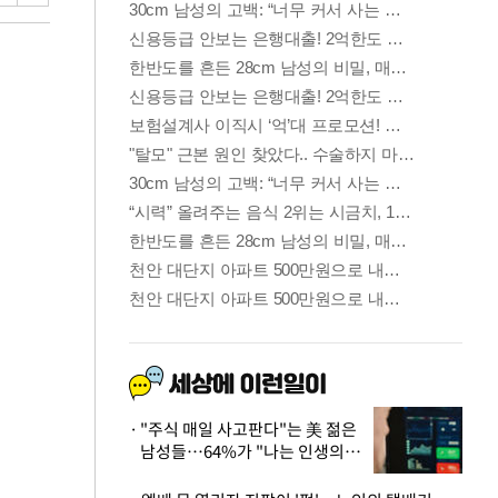
"주식 매일 사고판다"는 美 젊은
남성들…64%가 "나는 인생의
패배자“