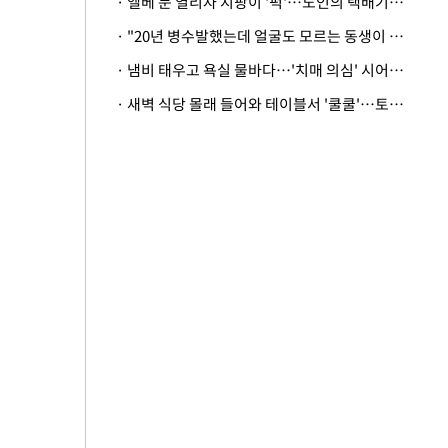
· 엘베 문 열리자 지팡이 '퍽'…노인의 택배기사 폭행 이유
· "20년 병수발했는데 얼굴도 모르는 동생이 유산 절반을"…배다른 형제 상속권 있을까
· 냄비 태우고 욕실 물바다…'치매 의심' 시어머니 검사 권유했다가 '날벼락'
· 새벽 식당 몰래 들어와 테이블서 '쿨쿨'…토사물 남기고 사라진 남성