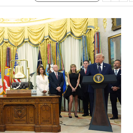
수…이병태
지(종합)
0.3만개
 4.1%로
말고 과감히
쪽 아웃바
하향
재난지역 선
희망지 못
]
제 대응"
쳐