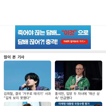
많이 본 기사
김희철, 결국 '거꾸로 태극기' 사과
홍석천, 입양 두 자녀에 '재산 상
"깊게 보지 못했다"
속' 언급했다