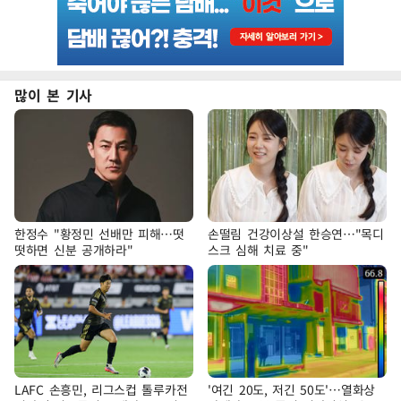
많이 본 기사
한정수 "황정민 선배만 피해…떳
손떨림 건강이상설 한승연…"목디
떳하면 신분 공개하라"
스크 심해 치료 중"
LAFC 손흥민, 리그스컵 톨루카전
'여긴 20도, 저긴 50도'…열화상