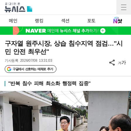
메인
랭킹
섹션
포토
구자열 원주시장, 상습 침수지역 점검…"시
민 안전 최우선"
기사등록
2026/07/08 13:31:03
가
가
구글에서 선호하는 매체로 추가
"반복 침수 피해 최소화 행정력 집중"