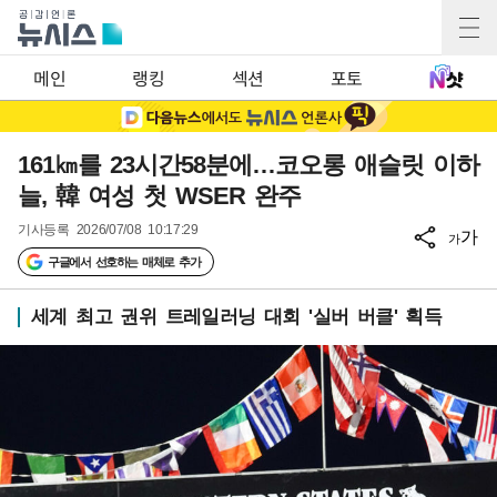
메인
랭킹
섹션
포토
161㎞를 23시간58분에…코오롱 애슬릿 이하
늘, 韓 여성 첫 WSER 완주
기사등록
2026/07/08 10:17:29
가
가
구글에서 선호하는 매체로 추가
세계 최고 권위 트레일러닝 대회 '실버 버클' 획득