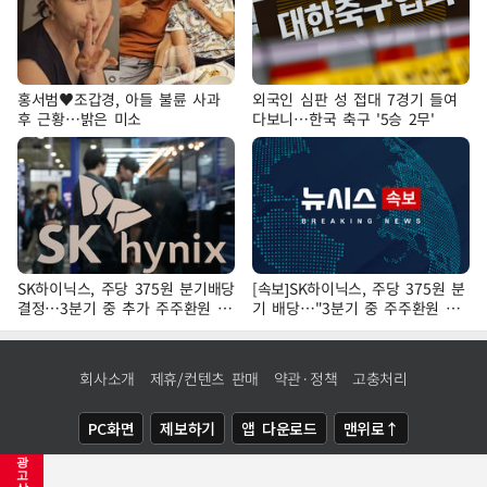
홍서범♥조갑경, 아들 불륜 사과
외국인 심판 성 접대 7경기 들여
후 근황…밝은 미소
다보니…한국 축구 '5승 2무'
SK하이닉스, 주당 375원 분기배당
[속보]SK하이닉스, 주당 375원 분
결정…3분기 중 추가 주주환원 발
기 배당…"3분기 중 주주환원 방
표
안 확정"
회사소개
제휴/컨텐츠 판매
약관·정책
고충처리
PC화면
제보하기
앱 다운로드
맨위로↑
광
COPYRIGHTⓒ
NEWSIS
ALL RIGHTS RESERVED.
고