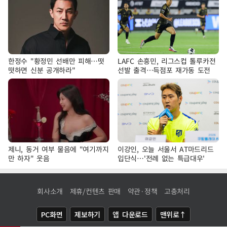
한정수 "황정민 선배만 피해…떳
LAFC 손흥민, 리그스컵 톨루카전
떳하면 신분 공개하라"
선발 출격…득점포 재가동 도전
제니, 동거 여부 물음에 "여기까지
이강인, 오늘 서울서 AT마드리드
만 하자" 웃음
입단식…'전례 없는 특급대우'
회사소개
제휴/컨텐츠 판매
약관·정책
고충처리
PC화면
제보하기
앱 다운로드
맨위로↑