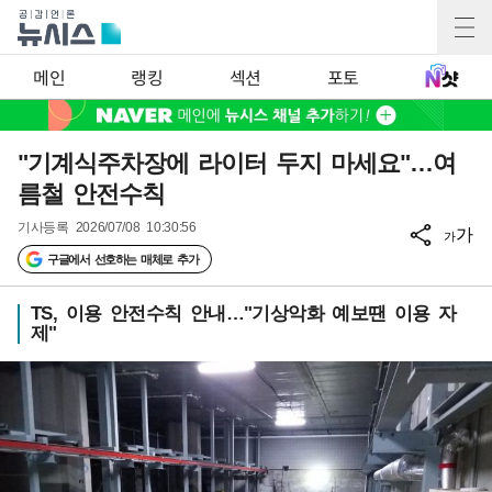
메인
랭킹
섹션
포토
"기계식주차장에 라이터 두지 마세요"…여
름철 안전수칙
기사등록
2026/07/08 10:30:56
가
가
구글에서 선호하는 매체로 추가
TS, 이용 안전수칙 안내…"기상악화 예보땐 이용 자
제"