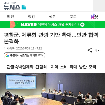
메인
랭킹
섹션
포토
평창군, 체류형 관광 기반 확대…민관 협력
본격화
기사등록
2026/07/08 13:47:22
가
가
구글에서 선호하는 매체로 추가
관광숙박업계와 간담회…지역 소비 확대 방안 모색