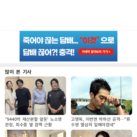
많이 본 기사
''9440억 재산분할 앞둔' 노소영
고영욱, 이번엔 박하선 공격…"류
관장, 최수종 옆 깜짝 근황
수영 열심히 일해야겠네"