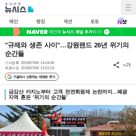
메인
랭킹
섹션
포토
"규제와 생존 사이"…강원랜드 26년 위기의
순간들
기사등록
2026/07/08 14:04:48
가
가
최종수정
2026/07/08 15:02:24
구글에서 선호하는 매체로 추가
금강산 카지노부터 고객 전면회원제 논란까지…폐광
지역 흔든 '위기의 순간들'