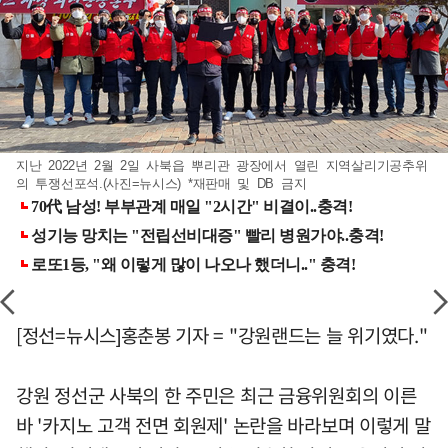
지난 2022년 2월 2일 사북읍 뿌리관 광장에서 열린 지역살리기공추위
의 투쟁선포석.(사진=뉴시스) *재판매 및 DB 금지
[정선=뉴시스]홍춘봉 기자 = "강원랜드는 늘 위기였다."
강원 정선군 사북의 한 주민은 최근 금융위원회의 이른
바 '카지노 고객 전면 회원제' 논란을 바라보며 이렇게 말