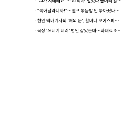
· "AI가 치매래요"…'AI 의사' 믿었다 골머리 앓는 美 의료계 '경고'
· "볶아달라니까!"…셀프 볶음밥 안 볶아줬다고 사장 폭행한 손님
· 천안 택배기사의 '매의 눈', 할머니 보이스피싱 피해 막아
· 옥상 '쓰레기 테러' 범인 잡았는데…과태료 3만원 처분에 숙박업주 허탈