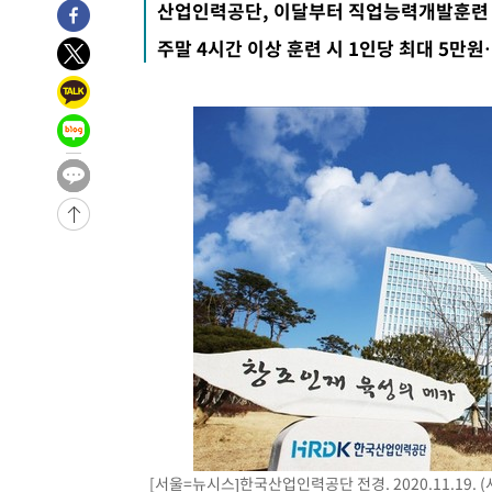
산업인력공단, 이달부터 직업능력개발훈련 
-2558초 전 >
[속보]규제합리화위원회 부위원장에 김태유 서울대 공대 
주말 4시간 이상 훈련 시 1인당 최대 5만원
태 후임
18분 전 >
[속보]국힘 윤리위, '돌려차기 발언' 진종오·서범수 징계 절차
-29789초 전 >
미 사업체 일자리, 7월에 2.3만개 순감하고 그 전 2개월 1
하향수정 (2보)
-29237초 전 >
[속보] 미 사업체, 일자리 7월에 2.3만 개 줄어…실업률은
↓
-25100초 전 >
[속보]이 대통령 "부동산 공급 기존 사고방식 매달리지 
실천"
-24185초 전 >
이란, "오만과 '중앙 단일 루트' 합의…북쪽 인바운드·남
운드는 임시"
-15753초 전 >
"낮 기온 소폭 하락"…수도권 폭염중대경보, 폭염경보로
-15717초 전 >
[속보]이 대통령, '호우피해' 안동·의성 관할 4개 면 특
선포
-15680초 전 >
[단독]중수청 지원 검사들, 정원 초과 시 낮은 계급 임용
갈 수도
-13651초 전 >
낮 최고 37도 찜통더위…곳곳 소나기·강원 많은 비[내일
-11957초 전 >
SK하이닉스, 용인·청주 팹에 54조 투자…"AI 메모리 수
응"
-8813초 전 >
여자배구 이재영·이다영 자매, 아제르바이잔 투란VC 입단
-8066초 전 >
외국인 심판 성 접대 7경기 들여다보니…한국 축구 '5승 2
-7800초 전 >
[속보]코스닥, 2.86포인트(0.36%) 내린 798.81마감
-7753초 전 >
[속보]코스피, 6200선 약보합…0.60% 내린 6258.77에 
[서울=뉴시스]한국산업인력공단 전경. 2020.11.19.
-7733초 전 >
[속보]원·달러 환율, 7.7원 내린 1416.1원 마감