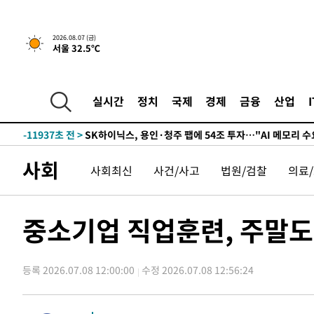
↓
-25080초 전 >
[속보]이 대통령 "부동산 공급 기존 사고방식 매달리지 
실천"
-24165초 전 >
이란, "오만과 '중앙 단일 루트' 합의…북쪽 인바운드·남
2026.08.07 (금)
서울 32.5℃
운드는 임시"
-15733초 전 >
"낮 기온 소폭 하락"…수도권 폭염중대경보, 폭염경보로
-15697초 전 >
[속보]이 대통령, '호우피해' 안동·의성 관할 4개 면 특
선포
-15660초 전 >
[단독]중수청 지원 검사들, 정원 초과 시 낮은 계급 임용
실시간
정치
국제
경제
금융
산업
갈 수도
-13631초 전 >
낮 최고 37도 찜통더위…곳곳 소나기·강원 많은 비[내일
-11937초 전 >
SK하이닉스, 용인·청주 팹에 54조 투자…"AI 메모리 수
응"
-8793초 전 >
여자배구 이재영·이다영 자매, 아제르바이잔 투란VC 입단
사회
사회최신
사건/사고
법원/검찰
의료
-8046초 전 >
외국인 심판 성 접대 7경기 들여다보니…한국 축구 '5승 2
-7780초 전 >
[속보]코스닥, 2.86포인트(0.36%) 내린 798.81마감
-7733초 전 >
[속보]코스피, 6200선 약보합…0.60% 내린 6258.77에 
중소기업 직업훈련, 주말도
-7713초 전 >
[속보]원·달러 환율, 7.7원 내린 1416.1원 마감
-7602초 전 >
[속보] 노원서 40.1도 관측…서울, 2018년 이후 첫 40도
등록 2026.07.08 12:00:00
수정 2026.07.08 12:56:24
-4692초 전 >
[속보]종합특검, '계엄 수용공간 확보' 신용해 前교정본부
-3565초 전 >
외신들도 주목한 韓축구 파문…"국민적 공분에 수사 재개"
-3536초 전 >
11시간 압수수색에 성접대 파문까지…'쑥대밭' 된 축구협