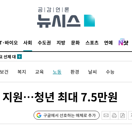
말고 과감히
쪽 아웃바
 하향
별재난지역
…희망지 못
IT·바이오
사회
수도권
지방
문화
스포츠
연예
날씨]
요 선제 대
/보건
복지
교육
노동
환경
날씨
수능
무'
마쳐
 지원…청년 최대 7.5만원
장 기소
구글에서 선호하는 매체로 추가
회