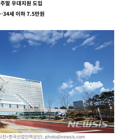
주말 우대지원 도입
교수…이병
…34세 이하 7.5만원
 개시
0.3만개
 4.1%로
말고 과감히
쪽 아웃바
 하향
별재난지역
…희망지 못
날씨]
요 선제 대
무'
마쳐
 (사진=한국산업인력공단).
photo@newsis.com