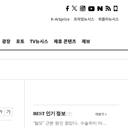
시, 스마트폰 액세서리에
NFC 더했다
K-Artprice
프라임뉴시스
위클리뉴시스
광장
포토
TV뉴시스
제휴 콘텐츠
제보