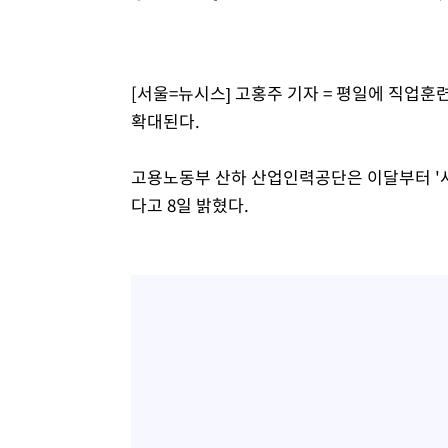
-7622초 전 >
[속보] 노원서 40.1도 관측…서울, 2018년 이후 첫 40도
-4712초 전 >
[속보]종합특검, '계엄 수용공간 확보' 신용해 前교정본부
-3585초 전 >
외신들도 주목한 韓축구 파문…"국민적 공분에 수사 재개"
[서울=뉴시스] 고홍주 기자 = 평일에 직업
-3556초 전 >
11시간 압수수색에 성접대 파문까지…'쑥대밭' 된 축구협
확대된다.
-2578초 전 >
[속보]규제합리화위원회 부위원장에 김태유 서울대 공대 
태 후임
17분 전 >
[속보]국힘 윤리위, '돌려차기 발언' 진종오·서범수 징계 절차
고용노동부 산하 산업인력공단은 이달부터 '
다고 8일 밝혔다.