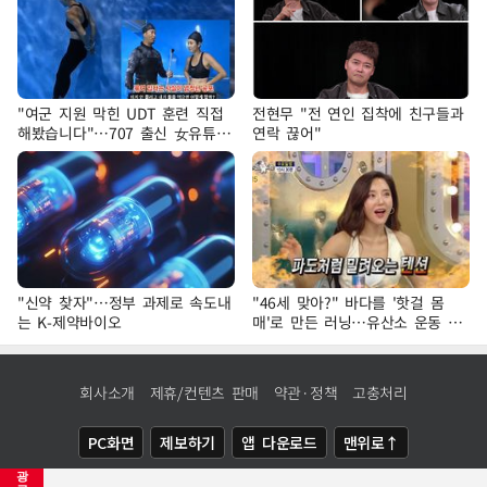
"여군 지원 막힌 UDT 훈련 직접
전현무 "전 연인 집착에 친구들과
해봤습니다"…707 출신 女유튜버
연락 끊어"
'완벽 소화'
"신약 찾자"…정부 과제로 속도내
"46세 맞아?" 바다를 '핫걸 몸
는 K-제약바이오
매'로 만든 러닝…유산소 운동 효
과 '톡톡'
회사소개
제휴/컨텐츠 판매
약관·정책
고충처리
PC화면
제보하기
앱 다운로드
맨위로↑
광