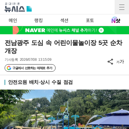
메인
랭킹
섹션
포토
전남광주 도심 속 어린이물놀이장 5곳 순차
개장
기사등록
2026/07/08 13:15:09
가
가
구글에서 선호하는 매체로 추가
안전요원 배치·상시 수질 점검