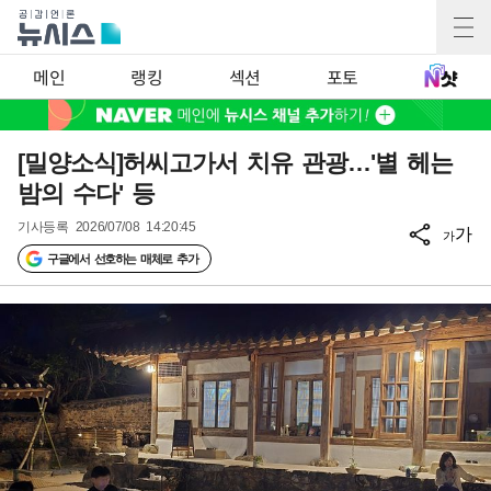
메인
랭킹
섹션
포토
[밀양소식]허씨고가서 치유 관광…'별 헤는
밤의 수다' 등
기사등록
2026/07/08 14:20:45
가
가
구글에서 선호하는 매체로 추가