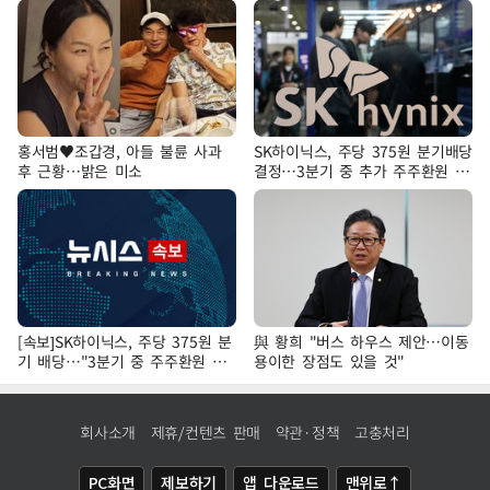
홍서범♥조갑경, 아들 불륜 사과
SK하이닉스, 주당 375원 분기배당
후 근황…밝은 미소
결정…3분기 중 추가 주주환원 발
표
[속보]SK하이닉스, 주당 375원 분
與 황희 "버스 하우스 제안…이동
기 배당…"3분기 중 주주환원 방
용이한 장점도 있을 것"
안 확정"
회사소개
제휴/컨텐츠 판매
약관·정책
고충처리
PC화면
제보하기
앱 다운로드
맨위로↑