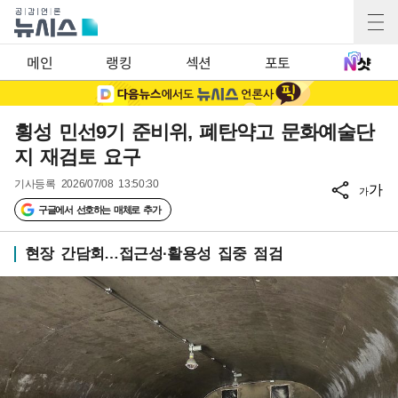
메인
랭킹
섹션
포토
횡성 민선9기 준비위, 폐탄약고 문화예술단
지 재검토 요구
기사등록
2026/07/08 13:50:30
가
가
구글에서 선호하는 매체로 추가
현장 간담회…접근성·활용성 집중 점검