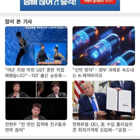
많이 본 기사
"여군 지원 막힌 UDT 훈련 직접
"신약 찾자"…정부 과제로 속도내
해봤습니다"…707 출신 女유튜버
는 K-제약바이오
'완벽 소화'
전현무 "전 연인 집착에 친구들과
한화큐셀·OCI, 美 수입 폴리실리
연락 끊어"
콘 최저가격제 도입에…"공정 경
쟁·수익성 개선 환영"