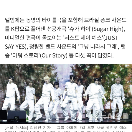
앨범에는 동명의 타이틀곡을 포함해 브라질 퐁크 사운드
를 K팝으로 풀어낸 선공개곡 '슈가 하이'(Sugar High),
미니멀한 편곡이 돋보이는 '저스트 세이 예스'(JUST
SAY YES), 청량한 밴드 사운드의 '그냥 너라서 그래', 팬
송 '아워 스토리'(Our Story) 등 다섯 곡이 담겼다.
[서울=뉴시스] 김혜진 기자 = 그룹 아홉이 7일 오후 서울 광진구 예스