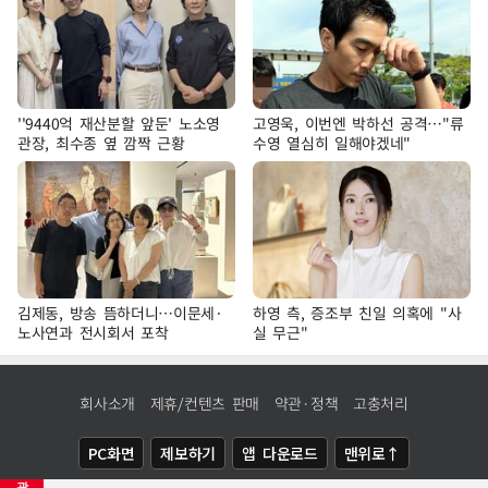
''9440억 재산분할 앞둔' 노소영
고영욱, 이번엔 박하선 공격…"류
관장, 최수종 옆 깜짝 근황
수영 열심히 일해야겠네"
김제동, 방송 뜸하더니…이문세·
하영 측, 증조부 친일 의혹에 "사
노사연과 전시회서 포착
실 무근"
회사소개
제휴/컨텐츠 판매
약관·정책
고충처리
PC화면
제보하기
앱 다운로드
맨위로↑
광