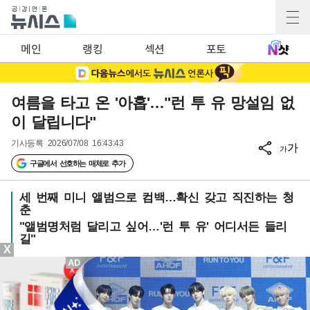
메인
랭킹
섹션
포토
여름을 타고 온 '아홉'…"런 투 유 망설임 없
이 달립니다"
기사등록
2026/07/08 16:43:43
가
가
구글에서 선호하는 매체로 추가
세 번째 미니 앨범으로 컴백…확신 갖고 직진하는 청
춘
"앨범명처럼 달리고 싶어…'런 투 유' 어디서든 들리
길"
X