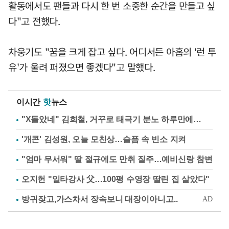
활동에서도 팬들과 다시 한 번 소중한 순간을 만들고 싶
다"고 전했다.
차웅기도 "꿈을 크게 잡고 싶다. 어디서든 아홉의 '런 투
유'가 울려 퍼졌으면 좋겠다"고 말했다.
이시간
핫
뉴스
"X돌았네" 김희철, 거꾸로 태극기 분노 하루만에…
'개콘' 김성원, 오늘 모친상…슬픔 속 빈소 지켜
"엄마 무서워" 딸 절규에도 만취 질주…예비신랑 참변
오지헌 "일타강사 父…100평 수영장 딸린 집 살았다"