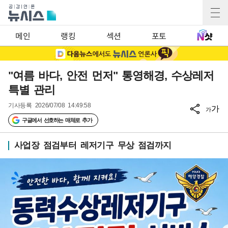
메인
랭킹
섹션
포토
"여름 바다, 안전 먼저" 통영해경, 수상레저
특별 관리
기사등록
2026/07/08 14:49:58
가
가
구글에서 선호하는 매체로 추가
사업장 점검부터 레저기구 무상 점검까지