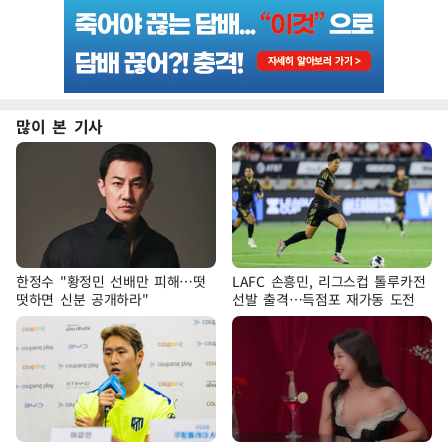
많이 본 기사
한정수 "황정민 선배만 피해…떳
LAFC 손흥민, 리그스컵 톨루카전
떳하면 신분 공개하라"
선발 출격…득점포 재가동 도전