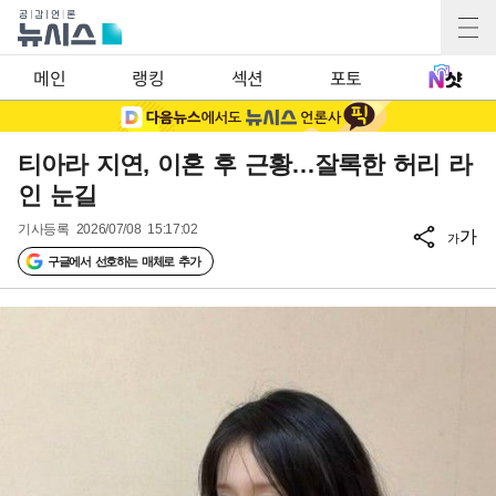
메인
랭킹
섹션
포토
티아라 지연, 이혼 후 근황…잘록한 허리 라
인 눈길
기사등록
2026/07/08 15:17:02
가
가
구글에서 선호하는 매체로 추가