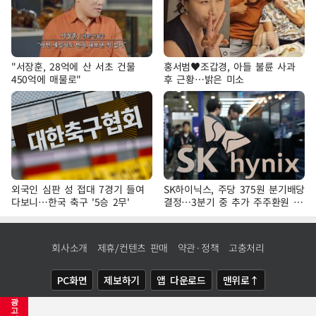
"서장훈, 28억에 산 서초 건물
홍서범♥조갑경, 아들 불륜 사과
450억에 매물로"
후 근황…밝은 미소
외국인 심판 성 접대 7경기 들여
SK하이닉스, 주당 375원 분기배당
다보니…한국 축구 '5승 2무'
결정…3분기 중 추가 주주환원 발
표
회사소개
제휴/컨텐츠 판매
약관·정책
고충처리
PC화면
제보하기
앱 다운로드
맨위로↑
광
COPYRIGHTⓒ
NEWSIS
ALL RIGHTS RESERVED.
고