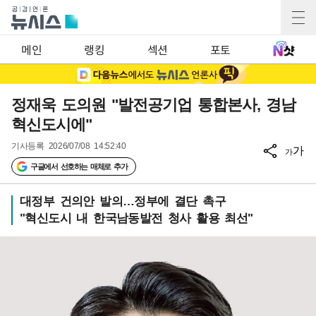
메인
랭킹
섹션
포토
정재욱 도의원 "발전공기업 통합본사, 경남
혁신도시에"
기사등록
2026/07/08 14:52:40
가
가
구글에서 선호하는 매체로 추가
대정부 건의안 발의…정부에 결단 촉구
"혁신도시 내 한국남동발전 청사 활용 최선"