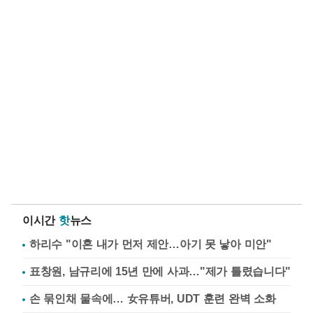
이시간
핫
뉴스
하리수 "이혼 내가 먼저 제안…아기 못 낳아 미안"
표창원, 남규리에 15년 만에 사과…"제가 틀렸습니다"
손 묶인채 물속에… 女유튜버, UDT 훈련 완벽 소화