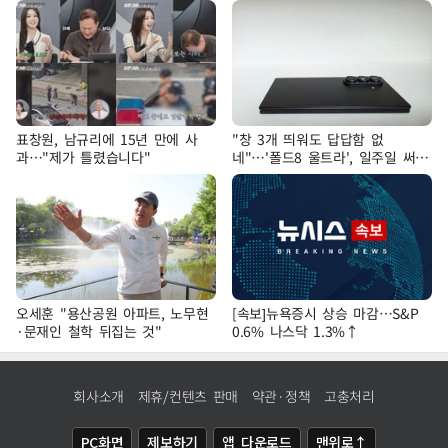
표창원, 남규리에 15년 만에 사
"창 3개 띄워도 답답함 없
과…"제가 틀렸습니다"
네"…'폴드8 울트라', 일주일 써보
니
오세훈 "용산공원 아파트, 노무현
[속보]뉴욕증시 상승 마감…S&P
·문재인 철학 뒤집는 것"
0.6% 나스닥 1.3%↑
회사소개
제휴/컨텐츠 판매
약관·정책
고충처리
PC화면
제보하기
앱 다운로드
맨위로↑